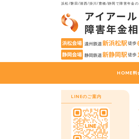
浜松/磐田/湖西/掛川/豊橋/静岡で
障害年金の
HOME
料
LINEのご案内