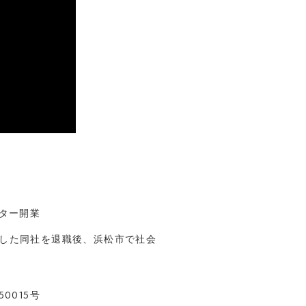
ンター開業
務した同社を退職後、浜松市で社会
0015号