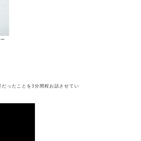
ター
士
要だったことを3分間程お話させてい