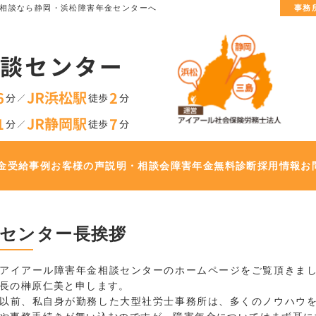
相談なら静岡・浜松障害年金センターへ
事務
金
受給事例
お客様の声
説明・相談会
障害年金無料診断
採用情報
お
センター長挨拶
アイアール障害年金相談センターのホームページをご覧頂きま
長の榊原仁美と申します。
以前、私自身が勤務した大型社労士事務所は、多くのノウハウ