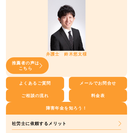
弁護士 鈴木悠太様
推薦者の声は
こちら
よくあるご質問
メールでお問合せ
ご相談の流れ
料金表
障害年金を知ろう！
社労士に依頼する
メリット