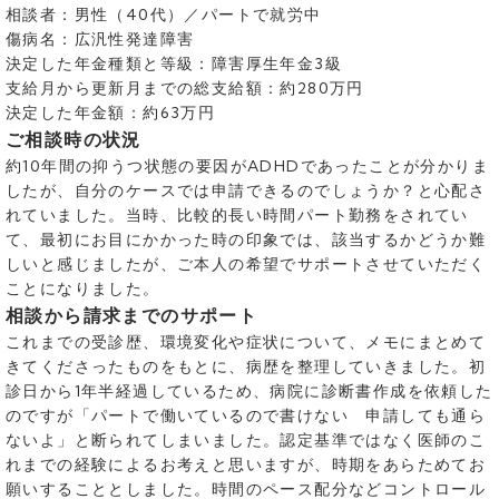
相談者：男性（40代）／パートで就労中
傷病名：広汎性発達障害
決定した年金種類と等級：障害厚生年金3級
支給月から更新月までの総支給額：約280万円
決定した年金額：約63万円
ご相談時の状況
約10年間の抑うつ状態の要因がADHDであったことが分かりま
したが、自分のケースでは申請できるのでしょうか？と心配さ
れていました。当時、比較的長い時間パート勤務をされてい
て、最初にお目にかかった時の印象では、該当するかどうか難
しいと感じましたが、ご本人の希望でサポートさせていただく
ことになりました。
相談から請求までのサポート
これまでの受診歴、環境変化や症状について、メモにまとめて
きてくださったものをもとに、病歴を整理していきました。初
診日から1年半経過しているため、病院に診断書作成を依頼した
のですが「パートで働いているので書けない 申請しても通ら
ないよ」と断られてしまいました。認定基準ではなく医師のこ
れまでの経験によるお考えと思いますが、時期をあらためてお
願いすることとしました。時間のペース配分などコントロール