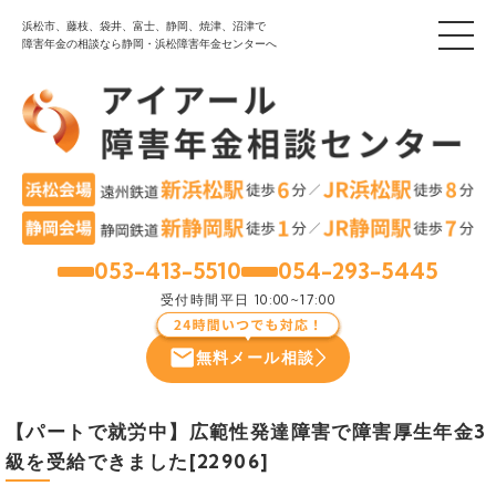
浜松市、藤枝、袋井、富士、静岡、焼津、沼津で
障害年金の相談なら静岡・浜松障害年金センターへ
053-413-5510
054-293-5445
浜松
静岡
受付時間
平日 10:00~17:00
無料メール相談
【パートで就労中】広範性発達障害で障害厚生年金3
級を受給できました[22906]