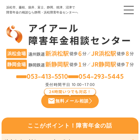
浜松市、藤枝、袋井、富士、静岡、焼津、沼津で
障害年金の相談なら静岡・浜松障害年金センターへ
053-413-5510
054-293-5445
浜松
静岡
受付時間
平日 10:00~17:00
無料メール相談
ここがポイント！障害年金の話