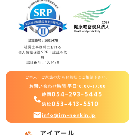
社労士事務所における
個人情報保護
SRPⅡ認証を取
得
認証番号：1601478
ご本人・ご家族の方もお気軽にご相談下さい。
お問い合わせ時間 平日10:00-17:00
054-293-5445
静岡
053-413-5510
浜松
info@irn-nenkin.jp