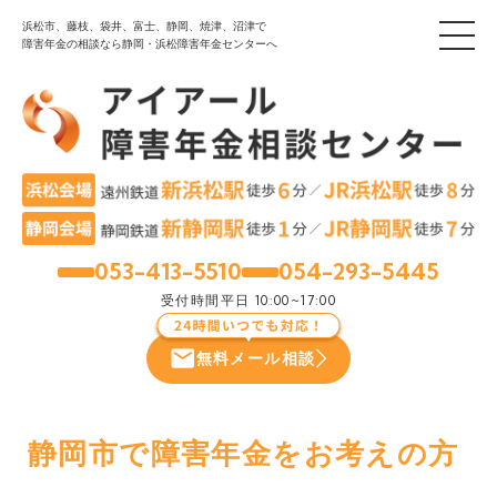
浜松市、藤枝、袋井、富士、静岡、焼津、沼津で
障害年金の相談なら静岡・浜松障害年金センターへ
053-413-5510
054-293-5445
浜松
静岡
受付時間
平日 10:00~17:00
無料メール相談
静岡市で障害年金をお考えの方