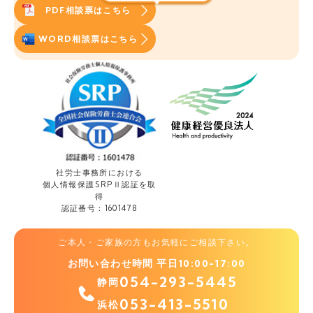
PDF相談票はこちら
WORD相談票はこちら
社労士事務所における
個人情報保護
SRPⅡ認証を取
得
認証番号：1601478
ご本人・ご家族の方もお気軽にご相談下さい。
お問い合わせ時間 平日10:00-17:00
054-293-5445
静岡
053-413-5510
浜松