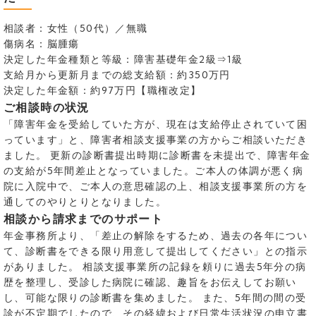
相談者：女性（50代）／無職
傷病名：脳腫瘍
決定した年金種類と等級：障害基礎年金2級⇒1級
支給月から更新月までの総支給額：約350万円
決定した年金額：約97万円【職権改定】
ご相談時の状況
「障害年金を受給していた方が、現在は支給停止されていて困
っています」と、障害者相談支援事業の方からご相談いただき
ました。 更新の診断書提出時期に診断書を未提出で、障害年金
の支給が5年間差止となっていました。ご本人の体調が悪く病
院に入院中で、ご本人の意思確認の上、相談支援事業所の方を
通してのやりとりとなりました。
相談から請求までのサポート
年金事務所より、「差止の解除をするため、過去の各年につい
て、診断書をできる限り用意して提出してください」との指示
がありました。 相談支援事業所の記録を頼りに過去5年分の病
歴を整理し、受診した病院に確認、趣旨をお伝えしてお願い
し、可能な限りの診断書を集めました。 また、5年間の間の受
診が不定期でしたので、その経緯および日常生活状況の申立書