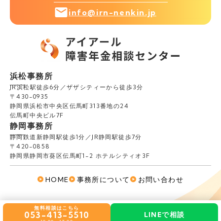
info@irn-nenkin.jp
浜松事務所
JR浜松駅徒歩6分／ザザシティーから徒歩3分
〒430-0935
静岡県浜松市中央区伝馬町313番地の24
伝馬町中央ビル7F
静岡事務所
静岡鉄道新静岡駅徒歩1分／JR静岡駅徒歩7分
〒420-0858
静岡県静岡市葵区伝馬町1-2 ホテルシティオ3F
HOME
事務所について
お問い合わせ
Copyright (C) アイアール社会保険労務士法人.
無料相談はこちら
053-413-5510
LINEで相談
All Rights Reserved.