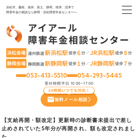
浜松市、藤枝、袋井、富士、静岡、焼津、沼津で
障害年金の相談なら静岡・浜松障害年金センターへ
053-413-5510
054-293-5445
浜松
静岡
受付時間
平日 10:00~17:00
無料メール相談
【支給再開・額改定】更新時の診断書未提出で差し
止めされていた5年分が再開され、額も改定されまし
た