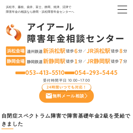
浜松市、藤枝、袋井、富士、静岡、焼津、沼津で
障害年金の相談なら静岡・浜松障害年金センターへ
053-413-5510
054-293-5445
浜松
静岡
受付時間
平日 10:00~17:00
無料メール相談
自閉症スペクトラム障害で障害基礎年金2級を受給で
きました