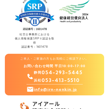
社労士事務所における
個人情報保護
SRPⅡ認証を取
得
認証番号：1601478
ご本人・ご家族の方もお気軽にご相談下さい。
お問い合わせ時間 平日10:00-17:00
054-293-5445
静岡
053-413-5510
浜松
info@irn-nenkin.jp