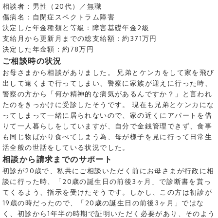
相談者：男性（20代）／無職
傷病名：自閉症スペクトラム障害
決定した年金種類と等級：障害基礎年金2級
支給月から更新月までの総支給額：約371万円
決定した年金額：約78万円
ご相談時の状況
お母さまから相談がありました。 兄弟とケンカをして家を飛び
出して遠くまで行ってしまい、警察に家族が迎えに行った時、
警察の方から「何か精神的な病気があるんですか？」と言われ
たのをきっかけに受診したそうです。 現在も兄弟とケンカにな
ってしまって一緒に居られないので、家の近くにアパートを借
りて一人暮らしをしていますが、自分で金銭管理できず、食事
も同じ物ばかり食べてしまう為、母が様子を見に行って日常生
活全般の世話をしている状況でした。
相談から請求までのサポート
初診が20歳で、私共にご相談いただく前にお母さまが行政に相
談に行った時、「20歳の誕生日の前後3ヶ月」で診断書を貰っ
てくるよう、指示を受けたそうです。しかし、この方は初診が
19歳の時だったので、「20歳の誕生日の前後3ヶ月」ではな
く、初診から1年半の時期で証明いただく必要があり、そのよう