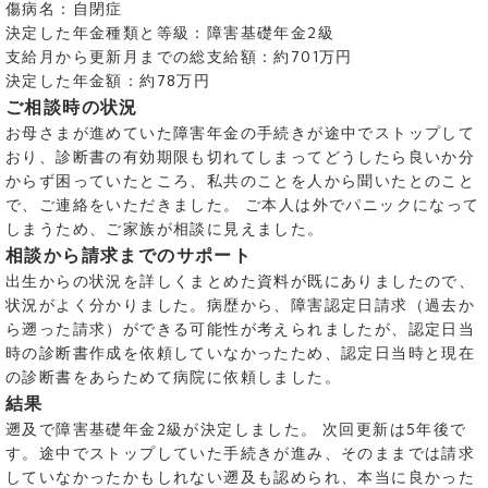
傷病名：自閉症
決定した年金種類と等級：障害基礎年金2級
支給月から更新月までの総支給額：約701万円
決定した年金額：約78万円
ご相談時の状況
お母さまが進めていた障害年金の手続きが途中でストップして
おり、診断書の有効期限も切れてしまってどうしたら良いか分
からず困っていたところ、私共のことを人から聞いたとのこと
で、ご連絡をいただきました。 ご本人は外でパニックになって
しまうため、ご家族が相談に見えました。
相談から請求までのサポート
出生からの状況を詳しくまとめた資料が既にありましたので、
状況がよく分かりました。病歴から、障害認定日請求（過去か
ら遡った請求）ができる可能性が考えられましたが、認定日当
時の診断書作成を依頼していなかったため、認定日当時と現在
の診断書をあらためて病院に依頼しました。
結果
遡及で障害基礎年金2級が決定しました。 次回更新は5年後で
す。途中でストップしていた手続きが進み、そのままでは請求
していなかったかもしれない遡及も認められ、本当に良かった