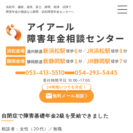
浜松市、藤枝、袋井、富士、静岡、焼津、沼津で
障害年金の相談なら静岡・浜松障害年金センターへ
053-413-5510
054-293-5445
浜松
静岡
受付時間
平日 10:00~17:00
無料メール相談
自閉症で障害基礎年金2級を受給できました
相談者：女性（20代）／無職