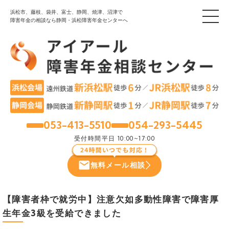
浜松市、藤枝、袋井、富士、静岡、焼津、沼津で
障害年金の相談なら静岡・浜松障害年金センターへ
053-413-5510
054-293-5445
浜松
静岡
受付時間
平日 10:00~17:00
無料メール相談
【障害者枠で就労中】注意欠如多動性障害で障害厚
生年金3級を受給できました