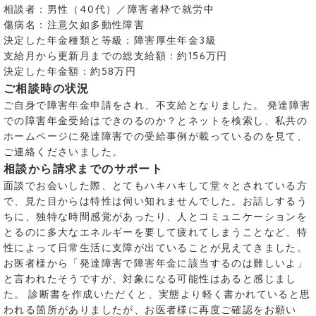
相談者：男性（40代）／障害者枠で就労中
傷病名：注意欠如多動性障害
決定した年金種類と等級：障害厚生年金3級
支給月から更新月までの総支給額：約156万円
決定した年金額：約58万円
ご相談時の状況
ご自身で障害年金申請をされ、不支給となりました。 発達障害
での障害年金受給はできのるのか？とネットを検索し、私共の
ホームページに発達障害での受給事例が載っているのを見て、
ご連絡くださいました。
相談から請求までのサポート
面談でお会いした際、とてもハキハキして堂々とされている方
で、見た目からは特性は伺い知れませんでした。お話しするう
ちに、独特な時間感覚があったり、人とコミュニケーションを
とるのに多大なエネルギーを要して疲れてしまうことなど、特
性によって日常生活に支障が出ていることが見えてきました。
お医者様から「発達障害で障害年金に該当するのは難しいよ」
と言われたそうですが、対象になる可能性はあると感じまし
た。 診断書を作成いただくと、実態より軽く書かれていると思
われる箇所がありましたが、お医者様に再度ご確認をお願い