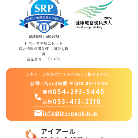
社労士事務所における
個人情報保護
SRPⅡ認証を取
得
認証番号：1601478
ご本人・ご家族の方もお気軽にご相談下さい。
お問い合わせ時間 平日10:00-17:00
054-293-5445
静岡
053-413-5510
浜松
info@irn-nenkin.jp