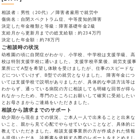
相談者：男性（20代）／障害者雇用で就労中
傷病名：自閉スペクトラム症、中等度知的障害
決定した年金種類と等級：障害基礎年金2級
支給月から更新月までの総支給額：約234万円
決定した年金額：約78万円
ご相談時の状況
幼稚園の頃に自閉症がわかり、小学校、中学校は支援学級、高
校は特別支援学校に通いました。 支援学校卒業後、就労支援事
業所にてA型を希望し体験を受けましたが、仕事のスピードな
どについていけず、B型での就労となりました。 障害年金につ
いては支援学校で説明がありましたが、具体的な申請方法等は
わからず、通っている病院の方に相談しても明確な回答が得ら
れなかったため、専門のところにお願いして確実に受給したい
とお母さまからご連絡をいただきました。
相談から請求までのサポート
幼少期から現在までの状況、ご本人一人で出来ることと出来な
いこと、親から見て心配でやらせていないことなど、具体的に
教えていただきました。相談支援事業所の方が作成された情報
も提供いただき、診断書を依頼する際のレポートをまとめまし