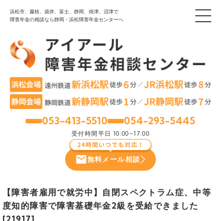
浜松市、藤枝、袋井、富士、静岡、焼津、沼津で
障害年金の相談なら静岡・浜松障害年金センターへ
053-413-5510
054-293-5445
浜松
静岡
受付時間
平日 10:00~17:00
無料メール相談
【障害者雇用で就労中】自閉スペクトラム症、中等
度知的障害で障害基礎年金2級を受給できました
[21917]