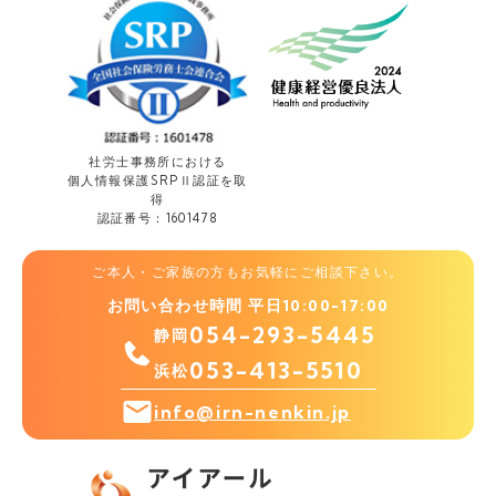
社労士事務所における
個人情報保護
SRPⅡ認証を取
得
認証番号：1601478
ご本人・ご家族の方もお気軽にご相談下さい。
お問い合わせ時間 平日10:00-17:00
054-293-5445
静岡
053-413-5510
浜松
info@irn-nenkin.jp