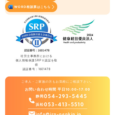
WORD相談票はこちら
社労士事務所における
個人情報保護
SRPⅡ認証を取
得
認証番号：1601478
ご本人・ご家族の方もお気軽にご相談下さい。
お問い合わせ時間 平日10:00-17:00
054-293-5445
静岡
053-413-5510
浜松
info@irn-nenkin.jp