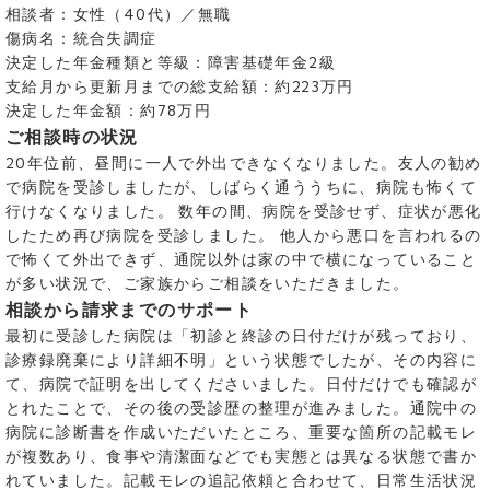
相談者：女性（40代）／無職
傷病名：統合失調症
決定した年金種類と等級：障害基礎年金2級
支給月から更新月までの総支給額：約223万円
決定した年金額：約78万円
ご相談時の状況
20年位前、昼間に一人で外出できなくなりました。友人の勧め
で病院を受診しましたが、しばらく通ううちに、病院も怖くて
行けなくなりました。 数年の間、病院を受診せず、症状が悪化
したため再び病院を受診しました。 他人から悪口を言われるの
で怖くて外出できず、通院以外は家の中で横になっていること
が多い状況で、ご家族からご相談をいただきました。
相談から請求までのサポート
最初に受診した病院は「初診と終診の日付だけが残っており、
診療録廃棄により詳細不明」という状態でしたが、その内容に
て、病院で証明を出してくださいました。日付だけでも確認が
とれたことで、その後の受診歴の整理が進みました。通院中の
病院に診断書を作成いただいたところ、重要な箇所の記載モレ
が複数あり、食事や清潔面などでも実態とは異なる状態で書か
れていました。記載モレの追記依頼と合わせて、日常生活状況