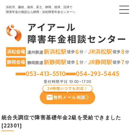
浜松市、藤枝、袋井、富士、静岡、焼津、沼津で
障害年金の相談なら静岡・浜松障害年金センターへ
053-413-5510
054-293-5445
浜松
静岡
受付時間
平日 10:00~17:00
無料メール相談
統合失調症で障害基礎年金2級を受給できました
[22301]