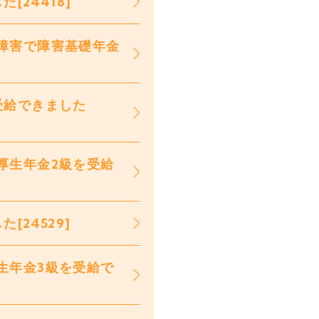
24418]
障害で障害基礎年金
受給できました
厚生年金2級を受給
24529]
生年金3級を受給で