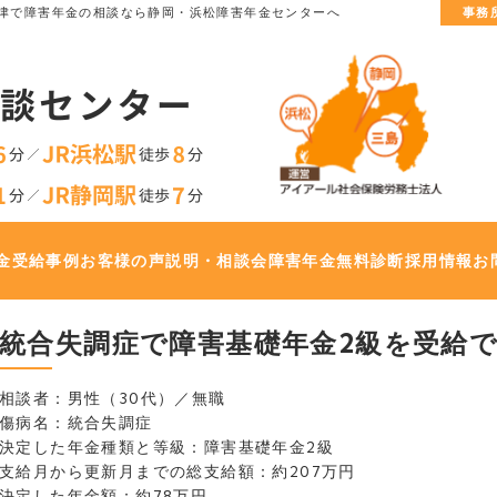
津で
障害年金の相談なら静岡・浜松障害年金センターへ
事務
金
受給事例
お客様の声
説明・相談会
障害年金無料診断
採用情報
お
統合失調症で障害基礎年金2級を受給できま
相談者：男性（30代）／無職
傷病名：統合失調症
決定した年金種類と等級：障害基礎年金2級
支給月から更新月までの総支給額：約207万円
決定した年金額：約78万円