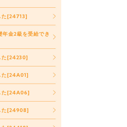
24713]
礎年金2級を受給でき
24230]
24A01]
[24A06]
24908]