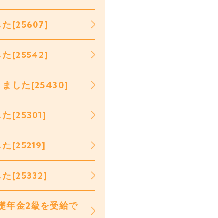
25607]
25542]
した[25430]
25301]
25219]
25332]
礎年金2級を受給で