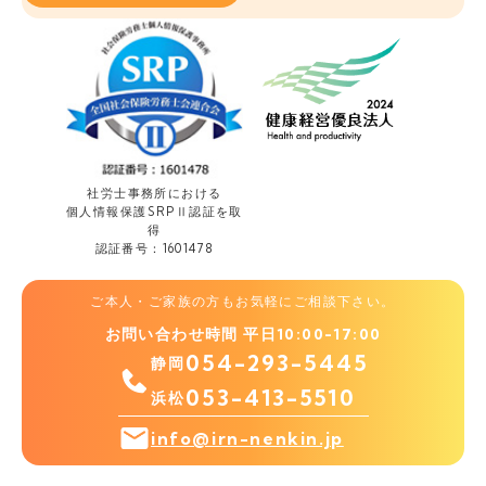
社労士事務所における
個人情報保護
SRPⅡ認証を取
得
認証番号：1601478
ご本人・ご家族の方もお気軽にご相談下さい。
お問い合わせ時間 平日10:00-17:00
054-293-5445
静岡
053-413-5510
浜松
info@irn-nenkin.jp