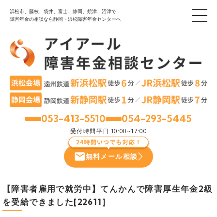
浜松市、藤枝、袋井、富士、静岡、焼津、沼津で
障害年金の相談なら静岡・浜松障害年金センターへ
053-413-5510
054-293-5445
浜松
静岡
受付時間
平日 10:00~17:00
無料メール相談
【障害者雇用で就労中】てんかんで障害厚生年金2級
を受給できました[22611]