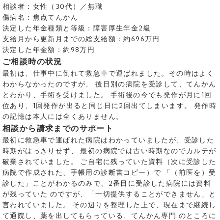
相談者：女性（30代）／無職
傷病名：焦点てんかん
決定した年金種類と等級：障害厚生年金2級
支給月から更新月までの総支給額：約696万円
決定した年金額：約98万円
ご相談時の状況
最初は、仕事中に倒れて救急車で運ばれました。その時はよく
わからなかったのですが、 後日別の病院を受診して、てんかん
とわかり、手術を受けました。 手術後の今でも発作が月に1回
位あり、1回発作が出ると同じ日に2回出てしまいます。 発作時
の記憶は本人には全くありません。
相談から請求までのサポート
最初に救急車で運ばれた病院はわかっていましたが、受診した
時期がはっきりせず、 最初の病院では古い時期なのでカルテが
破棄されていました。 ご自宅に残っていた資料（次に受診した
病院で作成された、手帳用の診断書コピー）で 「（前医を）受
診した」ことがわかるのみで、2番目に受診した病院には資料
が残っていた のですが、「一切提供することができません」と
言われていました。 その辺りを整理した上で、現在まで継続し
て通院し、薬を出してもらっている、てんかん専門 のところに