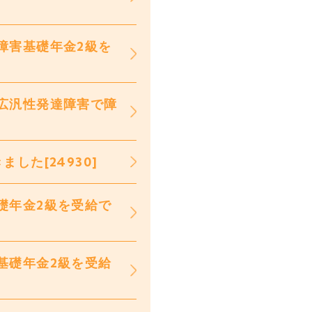
障害基礎年金2級を
広汎性発達障害で障
した[24930]
礎年金2級を受給で
基礎年金2級を受給