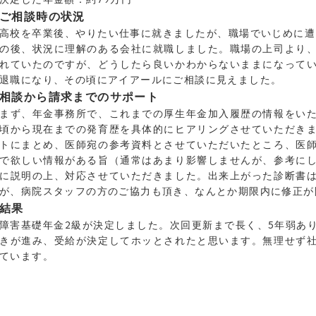
ご相談時の状況
高校を卒業後、やりたい仕事に就きましたが、職場でいじめに遭
の後、状況に理解のある会社に就職しました。職場の上司より
れていたのですが、どうしたら良いかわからないままになって
退職になり、その頃にアイアールにご相談に見えました。
相談から請求までのサポート
まず、年金事務所で、これまでの厚生年金加入履歴の情報をい
頃から現在までの発育歴を具体的にヒアリングさせていただき
トにまとめ、医師宛の参考資料とさせていただいたところ、医
で欲しい情報がある旨（通常はあまり影響しませんが、参考に
に説明の上、対応させていただきました。出来上がった診断書
が、病院スタッフの方のご協力も頂き、なんとか期限内に修正が
結果
障害基礎年金2級が決定しました。次回更新まで長く、5年弱あ
きが進み、受給が決定してホッとされたと思います。無理せず
ています。