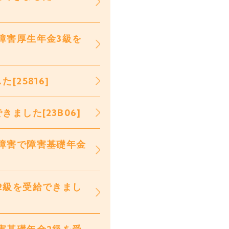
障害厚生年金3級を
25816]
ました[23B06]
障害で障害基礎年金
2級を受給できまし