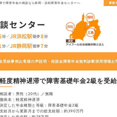
津で
障害年金の相談なら静岡・浜松障害年金センターへ
事務
金
受給事例
お客様の声
説明・相談会
障害年金無料診断
採用情報
お
軽度精神遅滞で障害基礎年金2級を受給で
相談者：男性（20代）／無職
傷病名：軽度精神遅滞
決定した年金種類と等級：障害基礎年金2級
支給月から更新月までの総支給額：約390万円
決定した年金額：約79万円