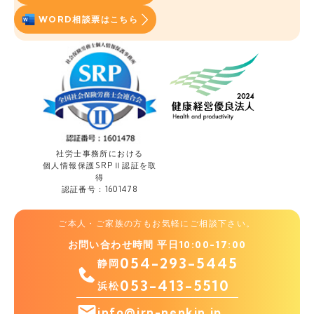
WORD相談票はこちら
社労士事務所における
個人情報保護
SRPⅡ認証を取
得
認証番号：1601478
ご本人・ご家族の方もお気軽にご相談下さい。
お問い合わせ時間 平日10:00-17:00
054-293-5445
静岡
053-413-5510
浜松
info@irn-nenkin.jp