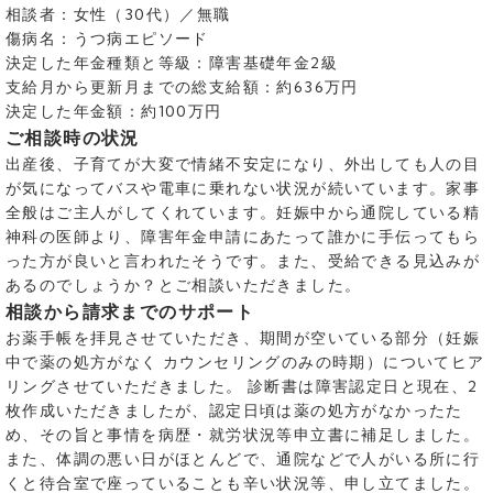
相談者：女性（30代）／無職
傷病名：うつ病エピソード
決定した年金種類と等級：障害基礎年金2級
支給月から更新月までの総支給額：約636万円
決定した年金額：約100万円
ご相談時の状況
出産後、子育てが大変で情緒不安定になり、外出しても人の目
が気になってバスや電車に乗れない状況が続いています。家事
全般はご主人がしてくれています。妊娠中から通院している精
神科の医師より、障害年金申請にあたって誰かに手伝ってもら
った方が良いと言われたそうです。また、受給できる見込みが
あるのでしょうか？とご相談いただきました。
相談から請求までのサポート
お薬手帳を拝見させていただき、期間が空いている部分（妊娠
中で薬の処方がなく カウンセリングのみの時期）についてヒア
リングさせていただきました。 診断書は障害認定日と現在、2
枚作成いただきましたが、認定日頃は薬の処方がなかったた
め、その旨と事情を病歴・就労状況等申立書に補足しました。
また、体調の悪い日がほとんどで、通院などで人がいる所に行
くと待合室で座っていることも辛い状況等、申し立てました。