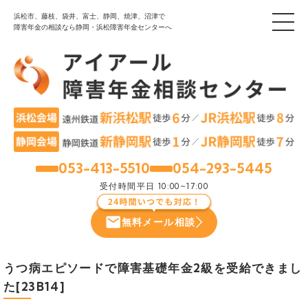
浜松市、藤枝、袋井、富士、静岡、焼津、沼津で
障害年金の相談なら静岡・浜松障害年金センターへ
053-413-5510
054-293-5445
浜松
静岡
受付時間
平日 10:00~17:00
無料メール相談
うつ病エピソードで障害基礎年金2級を受給できまし
た[23B14]