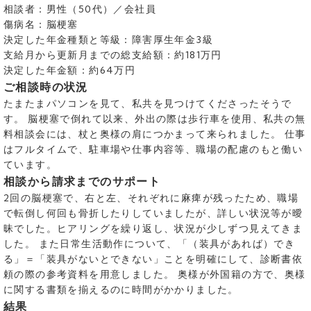
相談者：男性（50代）／会社員
傷病名：脳梗塞
決定した年金種類と等級：障害厚生年金3級
支給月から更新月までの総支給額：約181万円
決定した年金額：約64万円
ご相談時の状況
たまたまパソコンを見て、私共を見つけてくださったそうで
す。 脳梗塞で倒れて以来、外出の際は歩行車を使用、私共の無
料相談会には、杖と奥様の肩につかまって来られました。 仕事
はフルタイムで、駐車場や仕事内容等、職場の配慮のもと働い
ています。
相談から請求までのサポート
2回の脳梗塞で、右と左、それぞれに麻痺が残ったため、職場
で転倒し何回も骨折したりしていましたが、詳しい状況等が曖
昧でした。ヒアリングを繰り返し、状況が少しずつ見えてきま
した。 また日常生活動作について、「（装具があれば）でき
る」＝「装具がないとできない」ことを明確にして、診断書依
頼の際の参考資料を用意しました。 奥様が外国籍の方で、奥様
に関する書類を揃えるのに時間がかかりました。
結果