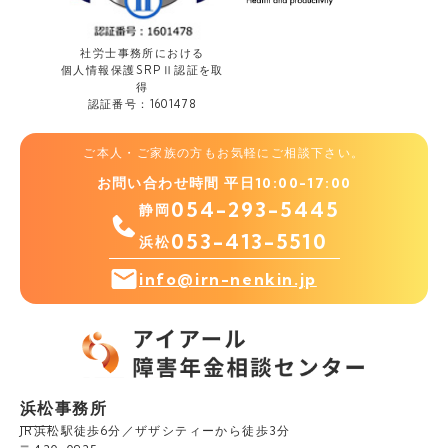
社労士事務所における
個人情報保護
SRPⅡ認証を取
得
認証番号：1601478
ご本人・ご家族の方もお気軽にご相談下さい。
お問い合わせ時間 平日10:00-17:00
054-293-5445
静岡
053-413-5510
浜松
info@irn-nenkin.jp
浜松事務所
JR浜松駅徒歩6分／ザザシティーから徒歩3分