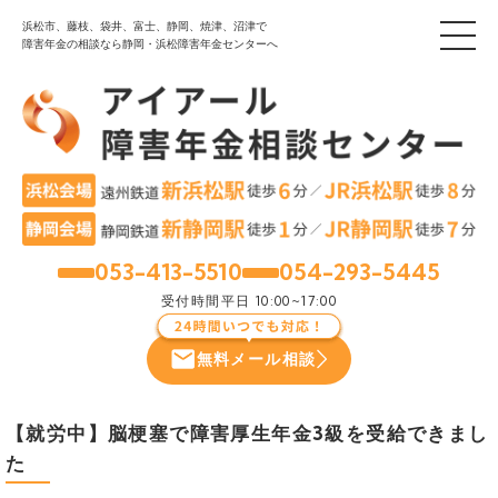
浜松市、藤枝、袋井、富士、静岡、焼津、沼津で
障害年金の相談なら静岡・浜松障害年金センターへ
053-413-5510
054-293-5445
浜松
静岡
受付時間
平日 10:00~17:00
無料メール相談
【就労中】脳梗塞で障害厚生年金3級を受給できまし
た