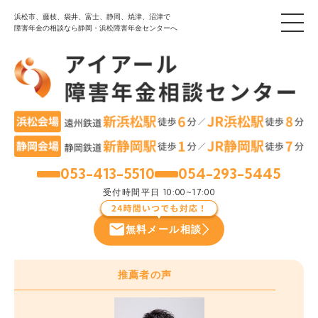
浜松市、藤枝、袋井、富士、静岡、焼津、沼津で
障害年金の相談なら静岡・浜松障害年金センターへ
053-413-5510
054-293-5445
浜松
静岡
受付時間
平日 10:00~17:00
無料メール相談
推薦者の声