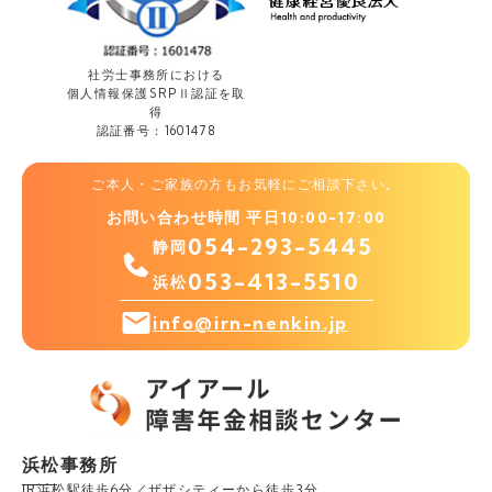
社労士事務所における
個人情報保護
SRPⅡ認証を取
得
認証番号：1601478
ご本人・ご家族の方もお気軽にご相談下さい。
お問い合わせ時間 平日10:00-17:00
054-293-5445
静岡
053-413-5510
浜松
info@irn-nenkin.jp
浜松事務所
JR浜松駅徒歩6分／ザザシティーから徒歩3分