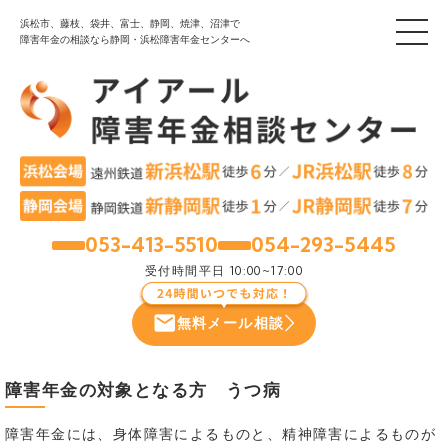
浜松市、藤枝、袋井、富士、静岡、焼津、沼津で
障害年金の相談なら静岡・浜松障害年金センターへ
053-413-5510
054-293-5445
浜松
静岡
受付時間
平日 10:00~17:00
無料メール相談
障害年金の対象となる方 うつ病
障害年金には、身体障害によるものと、精神障害によるものが