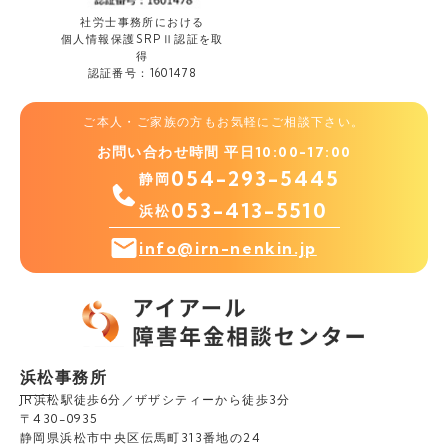
社労士事務所における
個人情報保護
SRPⅡ認証を取
得
認証番号：1601478
ご本人・ご家族の方もお気軽にご相談下さい。
お問い合わせ時間 平日10:00-17:00
054-293-5445
静岡
053-413-5510
浜松
info@irn-nenkin.jp
浜松事務所
JR浜松駅徒歩6分／ザザシティーから徒歩3分
〒430-0935
静岡県浜松市中央区伝馬町313番地の24