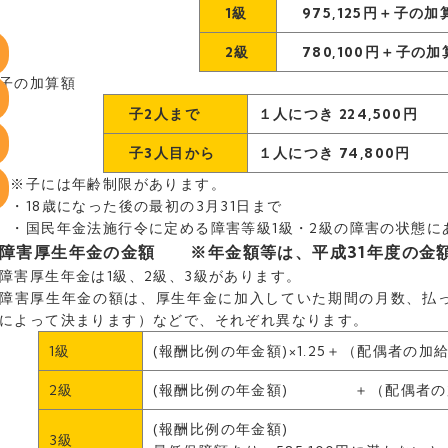
1級
975,125円＋子の加
2級
780,100円＋子の加
子の加算額
子2人まで
１人につき 224,500円
子3人目から
１人につき 74,800円
※子には年齢制限があります。
・18歳になった後の最初の3月31日まで
・国民年金法施行令に定める障害等級1級・2級の障害の状態に
障害厚生年金の金額
※年金額等は、平成31年度の金
障害厚生年金は1級、2級、3級があります。
障害厚生年金の額は、厚生年金に加入していた期間の月数、払
によって決まります）などで、それぞれ異なります。
1級
(報酬比例の年金額)×1.25＋（配偶者の加
2級
(報酬比例の年金額) ＋（配偶者の
(報酬比例の年金額)
3級