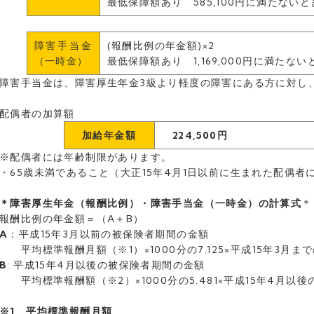
最低保障額あり 585,100円に満たないとき
障害手当金
(報酬比例の年金額)×2
（一時金）
最低保障額あり 1,169,000円に満たないとき
障害手当金は、障害厚生年金3級より軽度の障害にある方に対し
配偶者の加算額
加給年金額
224,5
00円
※配偶者には年齢制限があります。
・65歳未満であること（大正15年4月1日以前に生まれた配偶
＊障害厚生年金（報酬比例）・障害手当金（一時金）の計算式
＊
報酬比例の年金額＝（A＋B）
A
：平成15年3月以前の被保険者期間の金額
平均標準報酬月額（※1）×1000分の7.125×平成15年3月
B
: 平成15年4月以後の被保険者期間の金額
平均標準報酬額（※2）×1000分の5.481×平成15年4月以
※1 平均標準報酬月額