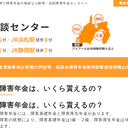
津で
障害年金の相談なら静岡・浜松障害年金センターへ
事務
金
受給事例
お客様の声
説明・相談会
障害年金無料診断
採用情報
お
障害年金は、いくら貰えるの？
障害年金は、いくら貰えるの？
障害年金には、障害基礎年金と障害厚生年金があります。
障害の状態により、障害基礎年金は1級・２級、障害厚生年金は1
ます。