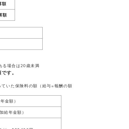
算額
算額
ある場合は20歳未満
額です。
っていた保険料の額（給与=報酬の額
給年金額）
加給年金額）