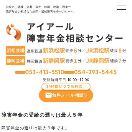
浜松市、藤枝、袋井、富士、静岡、焼津、沼津で
障害年金の相談なら静岡・浜松障害年金センターへ
053-413-5510
054-293-5445
浜松
静岡
受付時間
平日 10:00~17:00
無料メール相談
障害年金の受給の遡りは最大５年
障害年金の遡りは最大５年です。