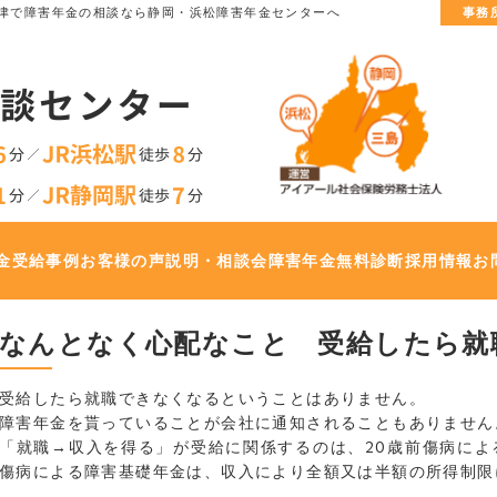
津で
障害年金の相談なら静岡・浜松障害年金センターへ
事務
金
受給事例
お客様の声
説明・相談会
障害年金無料診断
採用情報
お
なんとなく心配なこと 受給したら就
受給したら就職できなくなるということはありません。
障害年金を貰っていることが会社に通知されることもありません
「就職→収入を得る」が受給に関係するのは、20歳前傷病によ
傷病による障害基礎年金は、収入により全額又は半額の所得制限