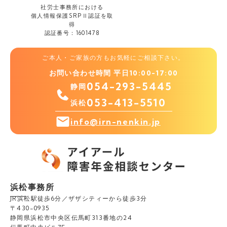
社労士事務所における
個人情報保護
SRPⅡ認証を取
得
認証番号：1601478
ご本人・ご家族の方もお気軽にご相談下さい。
お問い合わせ時間 平日10:00-17:00
054-293-5445
静岡
053-413-5510
浜松
info@irn-nenkin.jp
浜松事務所
JR浜松駅徒歩6分／ザザシティーから徒歩3分
〒430-0935
静岡県浜松市中央区伝馬町313番地の24