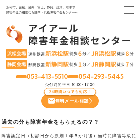
浜松市、藤枝、袋井、富士、静岡、焼津、沼津で
障害年金の相談なら静岡・浜松障害年金センターへ
053-413-5510
054-293-5445
浜松
静岡
受付時間
平日 10:00~17:00
無料メール相談
過去の分も障害年金をもらえるの？？
障害認定日（初診日から原則１年６か月後）当時に障害等級に