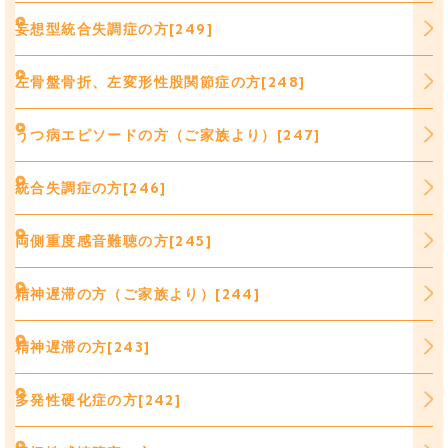
妄想型統合失調症の方[249]
左骨盤骨折、左変形性股関節症の方[248]
うつ病エピソードの方（ご家族より）[247]
統合失調症の方[246]
両側重度感音難聴の方[245]
精神遅滞の方（ご家族より）[244]
精神遅滞の方[243]
多発性硬化症の方[242]