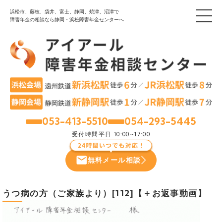
浜松市、藤枝、袋井、富士、静岡、焼津、沼津で
障害年金の相談なら静岡・浜松障害年金センターへ
053-413-5510
054-293-5445
浜松
静岡
受付時間
平日 10:00~17:00
無料メール相談
うつ病の方（ご家族より）[112]【＋お返事動画】