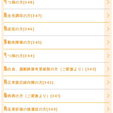
うつ病の方[348]
統合失調症の方[347]
強皮症の方[346]
多動性障害の方[345]
うつ病の方[344]
脳出血、脳動静脈奇形破裂の方（ご家族より）[343]
両正常眼圧緑内障の方[342]
歯肉癌の方（ご家族より）[341]
両足骨折後の後遺症の方[340]