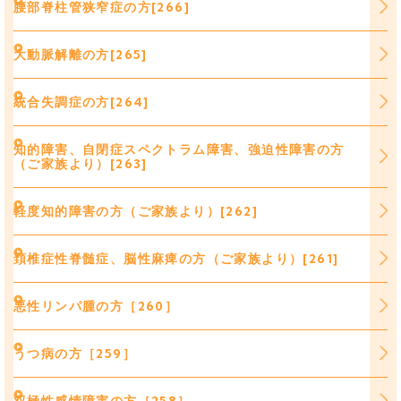
腰部脊柱管狭窄症の方[266]
大動脈解離の方[265]
統合失調症の方[264]
知的障害、自閉症スペクトラム障害、強迫性障害の方
（ご家族より）[263]
軽度知的障害の方（ご家族より）[262]
頚椎症性脊髄症、脳性麻痺の方（ご家族より）[261]
悪性リンパ腫の方［260］
うつ病の方［259］
双極性感情障害の方［258］