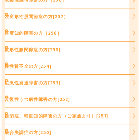
左変形性股関節症の方[257]
軽度知的障害の方［256］
変形性膝関節症の方[255]
慢性腎不全の方[254]
広汎性発達障害の方[253]
反復性うつ病性障害の方[252]
自閉症、軽度知的障害の方（ご家族より）[251]
統合失調症の方[250]