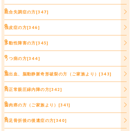
統合失調症の方[347]
強皮症の方[346]
多動性障害の方[345]
うつ病の方[344]
脳出血、脳動静脈奇形破裂の方（ご家族より）[343]
両正常眼圧緑内障の方[342]
歯肉癌の方（ご家族より）[341]
両足骨折後の後遺症の方[340]