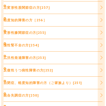
左変形性股関節症の方[257]
軽度知的障害の方［256］
変形性膝関節症の方[255]
慢性腎不全の方[254]
広汎性発達障害の方[253]
反復性うつ病性障害の方[252]
自閉症、軽度知的障害の方（ご家族より）[251]
統合失調症の方[250]