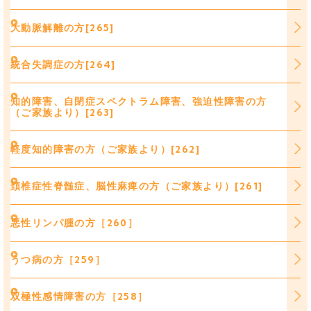
大動脈解離の方[265]
統合失調症の方[264]
知的障害、自閉症スペクトラム障害、強迫性障害の方
（ご家族より）[263]
軽度知的障害の方（ご家族より）[262]
頚椎症性脊髄症、脳性麻痺の方（ご家族より）[261]
悪性リンパ腫の方［260］
うつ病の方［259］
双極性感情障害の方［258］