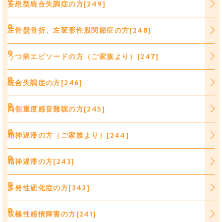
妄想型統合失調症の方[249]
左骨盤骨折、左変形性股関節症の方[248]
うつ病エピソードの方（ご家族より）[247]
統合失調症の方[246]
両側重度感音難聴の方[245]
精神遅滞の方（ご家族より）[244]
精神遅滞の方[243]
多発性硬化症の方[242]
双極性感情障害の方[241]