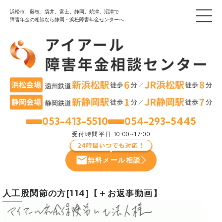
浜松市、藤枝、袋井、富士、静岡、焼津、沼津で
障害年金の相談なら静岡・浜松障害年金センターへ
053-413-5510
054-293-5445
浜松
静岡
受付時間
平日 10:00~17:00
無料メール相談
人工股関節の方[114]【＋お返事動画】