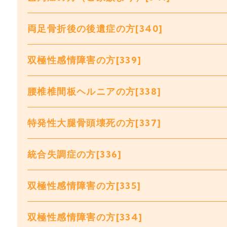
両足骨折後の後遺症の方[340]
双極性感情障害の方[339]
腰椎椎間板ヘルニアの方[338]
特発性大腿骨頭壊死の方[337]
統合失調症の方[336]
双極性感情障害の方[335]
双極性感情障害の方[334]