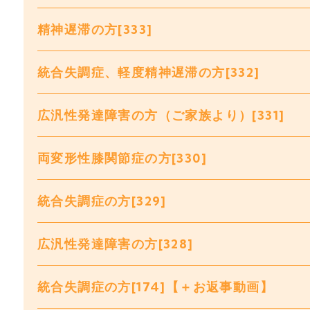
精神遅滞の方[333]
統合失調症、軽度精神遅滞の方[332]
広汎性発達障害の方（ご家族より）[331]
両変形性膝関節症の方[330]
統合失調症の方[329]
広汎性発達障害の方[328]
統合失調症の方[174]【＋お返事動画】