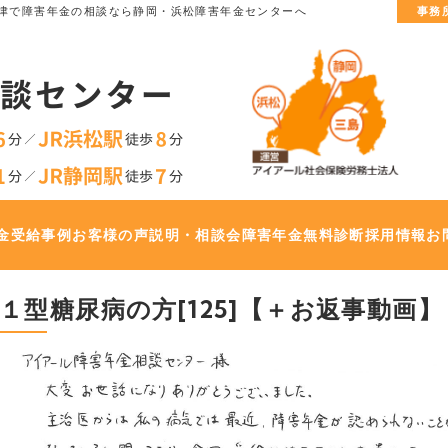
津で
障害年金の相談なら静岡・浜松障害年金センターへ
事務
金
受給事例
お客様の声
説明・相談会
障害年金無料診断
採用情報
お
１型糖尿病の方[125]【＋お返事動画】