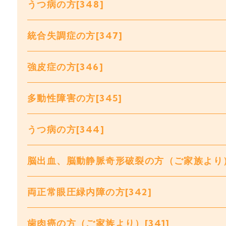
うつ病の方[348]
統合失調症の方[347]
強皮症の方[346]
多動性障害の方[345]
うつ病の方[344]
脳出血、脳動静脈奇形破裂の方（ご家族より）[
両正常眼圧緑内障の方[342]
歯肉癌の方（ご家族より）[341]