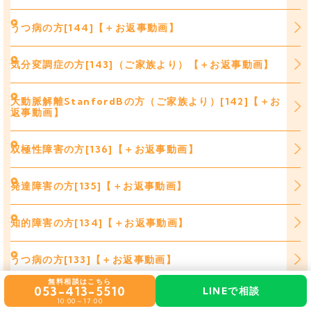
うつ病の方[144]【＋お返事動画】
気分変調症の方[143]（ご家族より）【＋お返事動画】
大動脈解離StanfordBの方（ご家族より）[142]【＋お
返事動画】
双極性障害の方[136]【＋お返事動画】
発達障害の方[135]【＋お返事動画】
知的障害の方[134]【＋お返事動画】
うつ病の方[133]【＋お返事動画】
無料相談はこちら
053-413-5510
LINEで相談
知的障害 発達障害の方（ご家族より）[132]【＋お返事
10:00～17:00
動画】