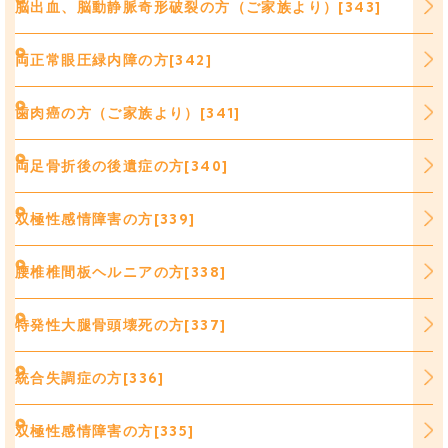
脳出血、脳動静脈奇形破裂の方（ご家族より）[343]
両正常眼圧緑内障の方[342]
歯肉癌の方（ご家族より）[341]
両足骨折後の後遺症の方[340]
双極性感情障害の方[339]
腰椎椎間板ヘルニアの方[338]
特発性大腿骨頭壊死の方[337]
統合失調症の方[336]
双極性感情障害の方[335]