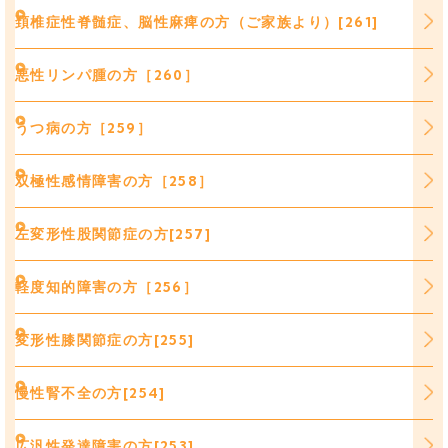
頚椎症性脊髄症、脳性麻痺の方（ご家族より）[261]
悪性リンパ腫の方［260］
うつ病の方［259］
双極性感情障害の方［258］
左変形性股関節症の方[257]
軽度知的障害の方［256］
変形性膝関節症の方[255]
慢性腎不全の方[254]
広汎性発達障害の方[253]