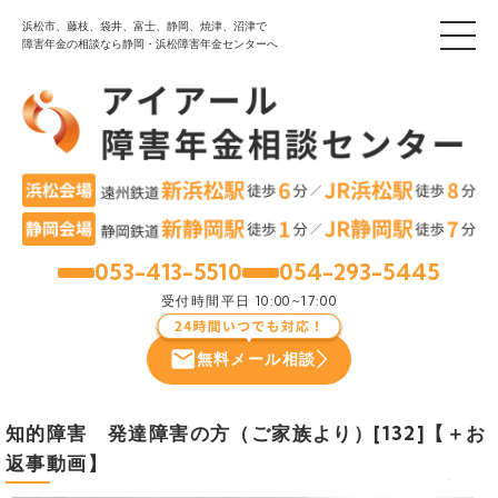
浜松市、藤枝、袋井、富士、静岡、焼津、沼津で
障害年金の相談なら静岡・浜松障害年金センターへ
053-413-5510
054-293-5445
浜松
静岡
受付時間
平日 10:00~17:00
無料メール相談
知的障害 発達障害の方（ご家族より）[132]【＋お
返事動画】