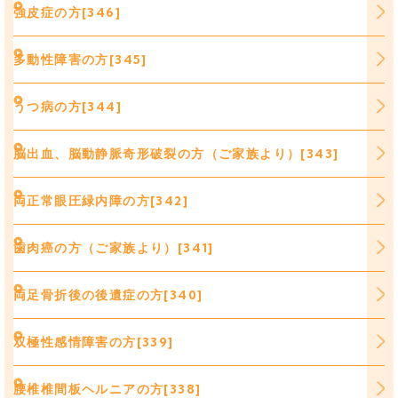
強皮症の方[346]
多動性障害の方[345]
うつ病の方[344]
脳出血、脳動静脈奇形破裂の方（ご家族より）[343]
両正常眼圧緑内障の方[342]
歯肉癌の方（ご家族より）[341]
両足骨折後の後遺症の方[340]
双極性感情障害の方[339]
腰椎椎間板ヘルニアの方[338]