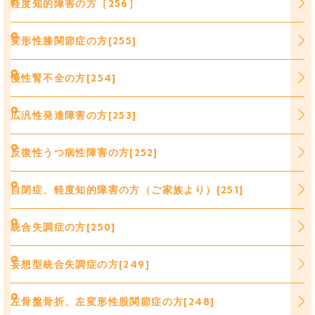
軽度知的障害の方［256］
変形性膝関節症の方[255]
慢性腎不全の方[254]
広汎性発達障害の方[253]
反復性うつ病性障害の方[252]
自閉症、軽度知的障害の方（ご家族より）[251]
統合失調症の方[250]
妄想型統合失調症の方[249]
左骨盤骨折、左変形性股関節症の方[248]