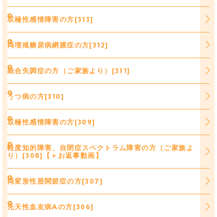
双極性感情障害の方[313]
両増殖糖尿病網膜症の方[312]
統合失調症の方（ご家族より）[311]
うつ病の方[310]
双極性感情障害の方[309]
軽度知的障害、自閉症スペクトラム障害の方（ご家族よ
り）[308]【＋お返事動画】
両変形性股関節症の方[307]
先天性血友病Aの方[306]