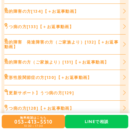
知的障害の方[134]【＋お返事動画】
うつ病の方[133]【＋お返事動画】
知的障害 発達障害の方（ご家族より）[132]【＋お返事
動画】
知的障害の方（ご家族より）[131]【＋お返事動画】
変形性股関節症の方[130]【＋お返事動画】
【更新サポート】うつ病の方[129]
うつ病の方[128]【＋お返事動画】
無料相談はこちら
053-413-5510
LINEで相談
統合失調感情障害の方[127]【＋お返事動画】
10:00～17:00