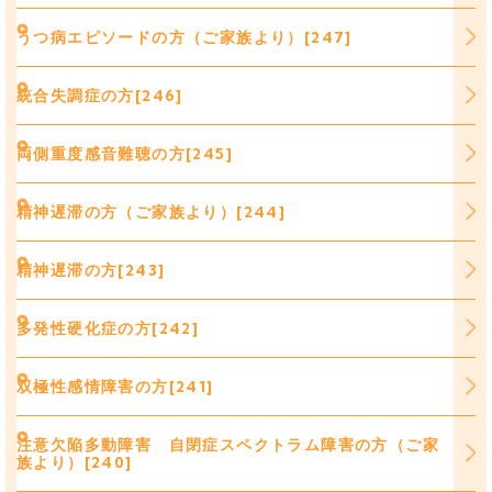
うつ病エピソードの方（ご家族より）[247]
統合失調症の方[246]
両側重度感音難聴の方[245]
精神遅滞の方（ご家族より）[244]
精神遅滞の方[243]
多発性硬化症の方[242]
双極性感情障害の方[241]
注意欠陥多動障害 自閉症スペクトラム障害の方（ご家
族より）[240]