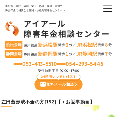
浜松市、藤枝、袋井、富士、静岡、焼津、沼津で
障害年金の相談なら静岡・浜松障害年金センターへ
053-413-5510
054-293-5445
浜松
静岡
受付時間
平日 10:00~17:00
無料メール相談
左臼蓋形成不全の方[152]【＋お返事動画】