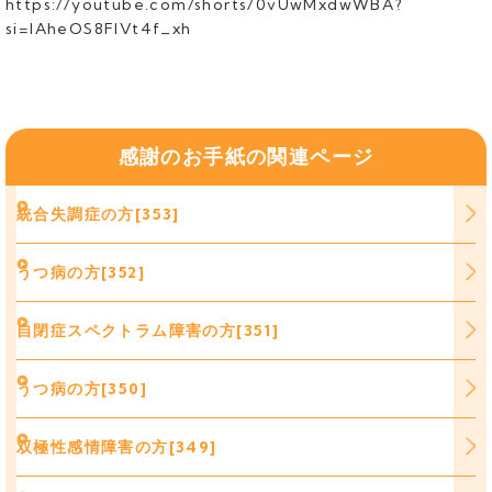
https://youtube.com/shorts/0vUwMxdwWBA?
si=IAheOS8FlVt4f_xh
感謝のお手紙の関連ページ
統合失調症の方[353]
うつ病の方[352]
自閉症スペクトラム障害の方[351]
うつ病の方[350]
双極性感情障害の方[349]