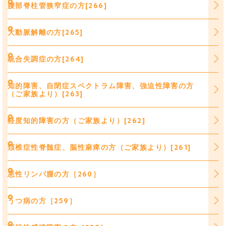
腰部脊柱管狭窄症の方[266]
大動脈解離の方[265]
統合失調症の方[264]
知的障害、自閉症スペクトラム障害、強迫性障害の方
（ご家族より）[263]
軽度知的障害の方（ご家族より）[262]
頚椎症性脊髄症、脳性麻痺の方（ご家族より）[261]
悪性リンパ腫の方［260］
うつ病の方［259］