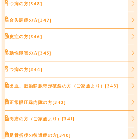
うつ病の方[348]
統合失調症の方[347]
強皮症の方[346]
多動性障害の方[345]
うつ病の方[344]
脳出血、脳動静脈奇形破裂の方（ご家族より）[343]
両正常眼圧緑内障の方[342]
歯肉癌の方（ご家族より）[341]
両足骨折後の後遺症の方[340]