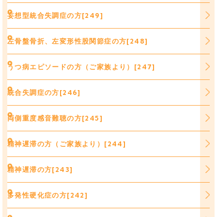
妄想型統合失調症の方[249]
左骨盤骨折、左変形性股関節症の方[248]
うつ病エピソードの方（ご家族より）[247]
統合失調症の方[246]
両側重度感音難聴の方[245]
精神遅滞の方（ご家族より）[244]
精神遅滞の方[243]
多発性硬化症の方[242]