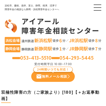
浜松市、藤枝、袋井、富士、静岡、焼津、沼津で
障害年金の相談なら静岡・浜松障害年金センターへ
053-413-5510
054-293-5445
浜松
静岡
受付時間
平日 10:00~17:00
無料メール相談
双極性障害の方（ご家族より）[180]【＋お返事動
画】