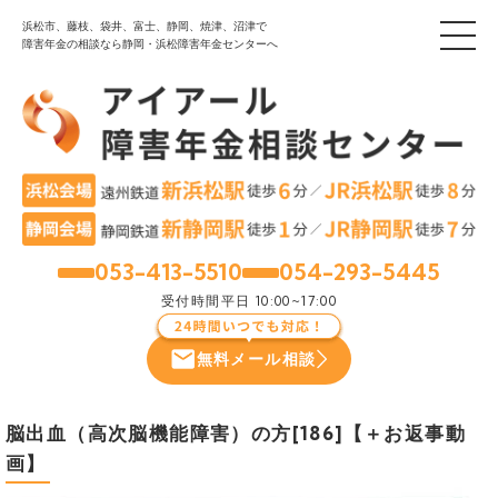
浜松市、藤枝、袋井、富士、静岡、焼津、沼津で
障害年金の相談なら静岡・浜松障害年金センターへ
053-413-5510
054-293-5445
浜松
静岡
受付時間
平日 10:00~17:00
無料メール相談
脳出血（高次脳機能障害）の方[186]【＋お返事動
画】