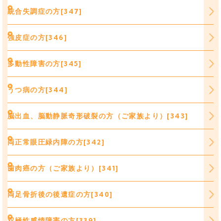
統合失調症の方[347]
強皮症の方[346]
多動性障害の方[345]
うつ病の方[344]
脳出血、脳動静脈奇形破裂の方（ご家族より）[343]
両正常眼圧緑内障の方[342]
歯肉癌の方（ご家族より）[341]
両足骨折後の後遺症の方[340]
双極性感情障害の方[339]