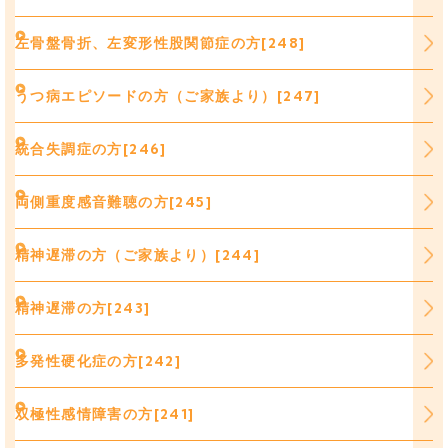
左骨盤骨折、左変形性股関節症の方[248]
うつ病エピソードの方（ご家族より）[247]
統合失調症の方[246]
両側重度感音難聴の方[245]
精神遅滞の方（ご家族より）[244]
精神遅滞の方[243]
多発性硬化症の方[242]
双極性感情障害の方[241]