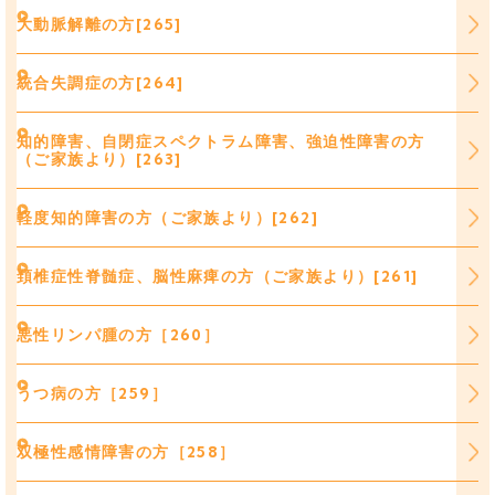
大動脈解離の方[265]
統合失調症の方[264]
知的障害、自閉症スペクトラム障害、強迫性障害の方
（ご家族より）[263]
軽度知的障害の方（ご家族より）[262]
頚椎症性脊髄症、脳性麻痺の方（ご家族より）[261]
悪性リンパ腫の方［260］
うつ病の方［259］
双極性感情障害の方［258］