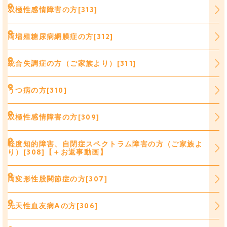
双極性感情障害の方[313]
両増殖糖尿病網膜症の方[312]
統合失調症の方（ご家族より）[311]
うつ病の方[310]
双極性感情障害の方[309]
軽度知的障害、自閉症スペクトラム障害の方（ご家族よ
り）[308]【＋お返事動画】
両変形性股関節症の方[307]
先天性血友病Aの方[306]