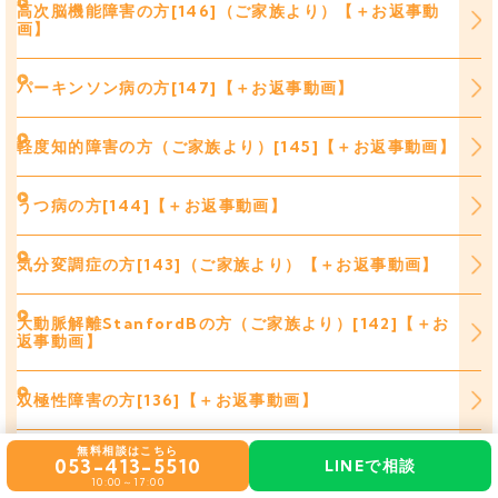
高次脳機能障害の方[146]（ご家族より）【＋お返事動
画】
パーキンソン病の方[147]【＋お返事動画】
軽度知的障害の方（ご家族より）[145]【＋お返事動画】
うつ病の方[144]【＋お返事動画】
気分変調症の方[143]（ご家族より）【＋お返事動画】
大動脈解離StanfordBの方（ご家族より）[142]【＋お
返事動画】
双極性障害の方[136]【＋お返事動画】
無料相談はこちら
発達障害の方[135]【＋お返事動画】
053-413-5510
LINEで相談
10:00～17:00