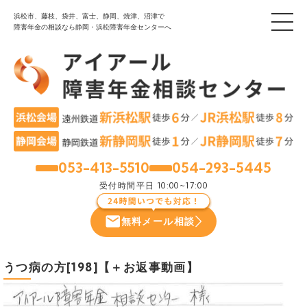
浜松市、藤枝、袋井、富士、静岡、焼津、沼津で
障害年金の相談なら静岡・浜松障害年金センターへ
053-413-5510
054-293-5445
浜松
静岡
受付時間
平日 10:00~17:00
無料メール相談
うつ病の方[198]【＋お返事動画】