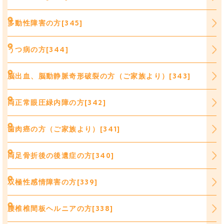
多動性障害の方[345]
うつ病の方[344]
脳出血、脳動静脈奇形破裂の方（ご家族より）[343]
両正常眼圧緑内障の方[342]
歯肉癌の方（ご家族より）[341]
両足骨折後の後遺症の方[340]
双極性感情障害の方[339]
腰椎椎間板ヘルニアの方[338]