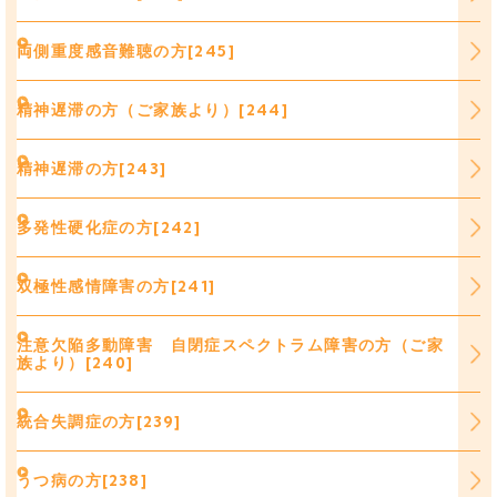
両側重度感音難聴の方[245]
精神遅滞の方（ご家族より）[244]
精神遅滞の方[243]
多発性硬化症の方[242]
双極性感情障害の方[241]
注意欠陥多動障害 自閉症スペクトラム障害の方（ご家
族より）[240]
統合失調症の方[239]
うつ病の方[238]