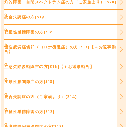
知的障害・自閉スペクトラム症の方（ご家族より）[320]
統合失調症の方[319]
双極性感情障害の方[318]
慢性疲労症候群（コロナ後遺症）の方[317]【＋お返事動
画】
注意欠陥多動障害の方[316]【＋お返事動画】
変形性膝関節症の方[315]
統合失調症の方（ご家族より）[314]
双極性感情障害の方[313]
両増殖糖尿病網膜症の方[312]