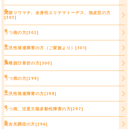
関節リウマチ、全身性エリテマトーデス、強皮症の方
[303]
うつ病の方[302]
広汎性発達障害の方（ご家族より）[301]
胸椎脱臼骨折の方[300]
うつ病の方[299]
広汎性発達障害の方[298]
うつ病、注意欠陥多動性障害の方[297]
統合失調症の方[296]