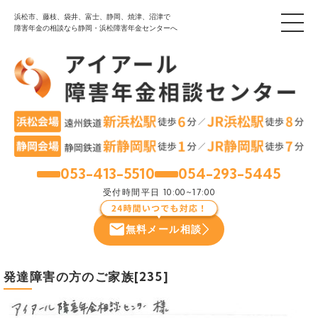
浜松市、藤枝、袋井、富士、静岡、焼津、沼津で
障害年金の相談なら静岡・浜松障害年金センターへ
053-413-5510
054-293-5445
浜松
静岡
受付時間
平日 10:00~17:00
無料メール相談
発達障害の方のご家族[235]