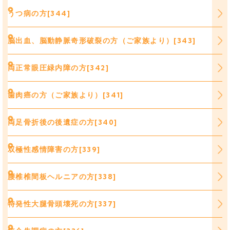
うつ病の方[344]
脳出血、脳動静脈奇形破裂の方（ご家族より）[343]
両正常眼圧緑内障の方[342]
歯肉癌の方（ご家族より）[341]
両足骨折後の後遺症の方[340]
双極性感情障害の方[339]
腰椎椎間板ヘルニアの方[338]
特発性大腿骨頭壊死の方[337]