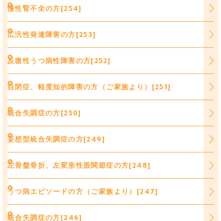
慢性腎不全の方[254]
広汎性発達障害の方[253]
反復性うつ病性障害の方[252]
自閉症、軽度知的障害の方（ご家族より）[251]
統合失調症の方[250]
妄想型統合失調症の方[249]
左骨盤骨折、左変形性股関節症の方[248]
うつ病エピソードの方（ご家族より）[247]
統合失調症の方[246]