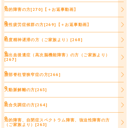
知的障害の方[270]【＋お返事動画】
慢性疲労症候群の方[269]【＋お返事動画】
軽度精神遅滞の方（ご家族より）[268]
脳出血後遺症（高次脳機能障害）の方（ご家族より）
[267]
腰部脊柱管狭窄症の方[266]
大動脈解離の方[265]
統合失調症の方[264]
知的障害、自閉症スペクトラム障害、強迫性障害の方
（ご家族より）[263]