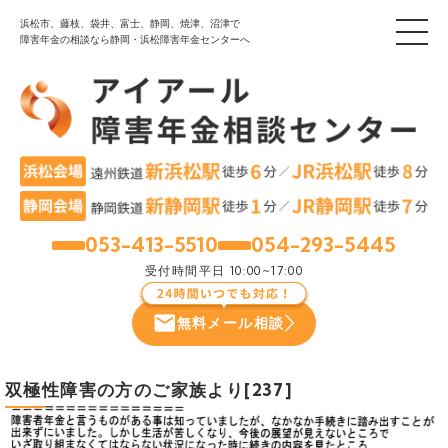
浜松市、藤枝、袋井、富士、静岡、焼津、沼津で
障害年金の相談なら静岡・浜松障害年金センターへ
053-413-5510
054-293-5445
浜松
静岡
受付時間
平日 10:00~17:00
無料メール相談
双極性障害の方のご家族より[237]