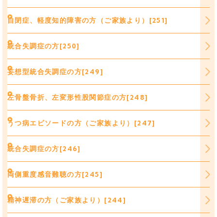
自閉症、軽度知的障害の方（ご家族より）[251]
統合失調症の方[250]
妄想型統合失調症の方[249]
左骨盤骨折、左変形性股関節症の方[248]
うつ病エピソードの方（ご家族より）[247]
統合失調症の方[246]
両側重度感音難聴の方[245]
精神遅滞の方（ご家族より）[244]