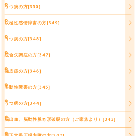
うつ病の方[350]
双極性感情障害の方[349]
うつ病の方[348]
統合失調症の方[347]
強皮症の方[346]
多動性障害の方[345]
うつ病の方[344]
脳出血、脳動静脈奇形破裂の方（ご家族より）[343]
両正常眼圧緑内障の方[342]