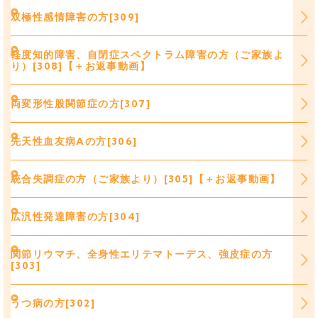
双極性感情障害の方[309]
軽度知的障害、自閉症スペクトラム障害の方（ご家族よ
り）[308]【＋お返事動画】
両変形性股関節症の方[307]
先天性血友病Aの方[306]
統合失調症の方（ご家族より）[305]【＋お返事動画】
広汎性発達障害の方[304]
関節リウマチ、全身性エリテマトーデス、強皮症の方
[303]
うつ病の方[302]