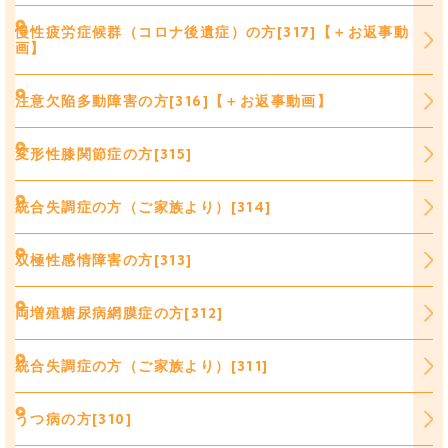
慢性疲労症候群（コロナ後遺症）の方[317]【＋お返事動
画】
注意欠陥多動障害の方[316]【＋お返事動画】
変形性膝関節症の方[315]
統合失調症の方（ご家族より）[314]
双極性感情障害の方[313]
両増殖糖尿病網膜症の方[312]
統合失調症の方（ご家族より）[311]
うつ病の方[310]