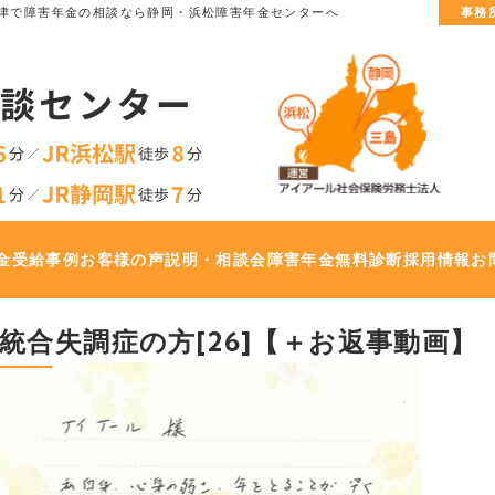
津で
障害年金の相談なら静岡・浜松障害年金センターへ
事務
金
受給事例
お客様の声
説明・相談会
障害年金無料診断
採用情報
お
統合失調症の方[26]【＋お返事動画】