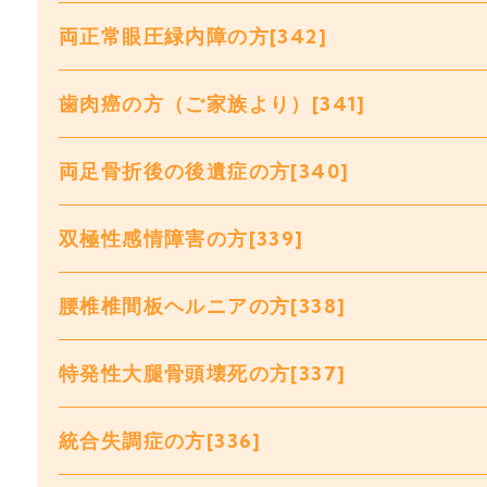
両正常眼圧緑内障の方[342]
歯肉癌の方（ご家族より）[341]
両足骨折後の後遺症の方[340]
双極性感情障害の方[339]
腰椎椎間板ヘルニアの方[338]
特発性大腿骨頭壊死の方[337]
統合失調症の方[336]