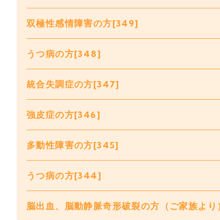
双極性感情障害の方[349]
うつ病の方[348]
統合失調症の方[347]
強皮症の方[346]
多動性障害の方[345]
うつ病の方[344]
脳出血、脳動静脈奇形破裂の方（ご家族より）[