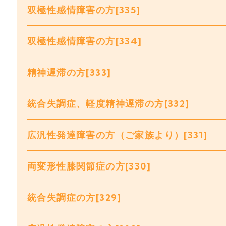
双極性感情障害の方[335]
双極性感情障害の方[334]
精神遅滞の方[333]
統合失調症、軽度精神遅滞の方[332]
広汎性発達障害の方（ご家族より）[331]
両変形性膝関節症の方[330]
統合失調症の方[329]