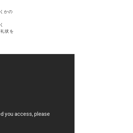
くかの
く
お礼状を