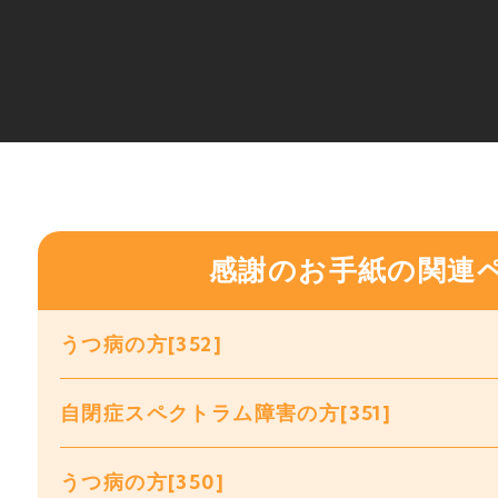
感謝のお手紙の関連
うつ病の方[352]
自閉症スペクトラム障害の方[351]
うつ病の方[350]