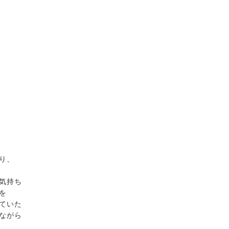
り、
気持ち
を
ていた
ながら