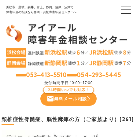
浜松市、藤枝、袋井、富士、静岡、焼津、沼津で
障害年金の相談なら静岡・浜松障害年金センターへ
053-413-5510
054-293-5445
浜松
静岡
受付時間
平日 10:00~17:00
無料メール相談
頚椎症性脊髄症、脳性麻痺の方（ご家族より）[261]