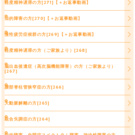
軽度精神遅滞の方[271]【＋お返事動画】
知的障害の方[270]【＋お返事動画】
慢性疲労症候群の方[269]【＋お返事動画】
軽度精神遅滞の方（ご家族より）[268]
脳出血後遺症（高次脳機能障害）の方（ご家族より）
[267]
腰部脊柱管狭窄症の方[266]
大動脈解離の方[265]
統合失調症の方[264]