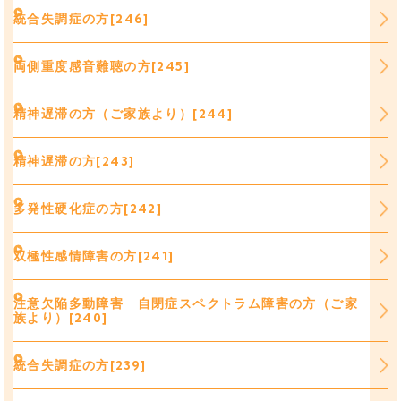
統合失調症の方[246]
両側重度感音難聴の方[245]
精神遅滞の方（ご家族より）[244]
精神遅滞の方[243]
多発性硬化症の方[242]
双極性感情障害の方[241]
注意欠陥多動障害 自閉症スペクトラム障害の方（ご家
族より）[240]
統合失調症の方[239]