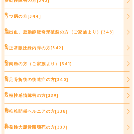
多動性障害の方[345]
うつ病の方[344]
脳出血、脳動静脈奇形破裂の方（ご家族より）[343]
両正常眼圧緑内障の方[342]
歯肉癌の方（ご家族より）[341]
両足骨折後の後遺症の方[340]
双極性感情障害の方[339]
腰椎椎間板ヘルニアの方[338]
特発性大腿骨頭壊死の方[337]