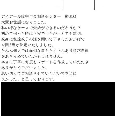
アイアール障害年金相談センター 榊原様
大変お世話になりました。
私の様なケースで受給ができるのだろうか？
初めて伺った時は不安でしたが、とても親切、
親身に私達親子の話を聞いて下さったおかげで
今回3級が決定いたしました。
たぶん個人では面倒な事もたくさんあり請求自体
をあきらめていたかもしれません。
本当に丁寧に何度もレポートを作成していただき
ありがとうございました。
思い切ってご相談させていただいて本当に
良かった。と思っております。