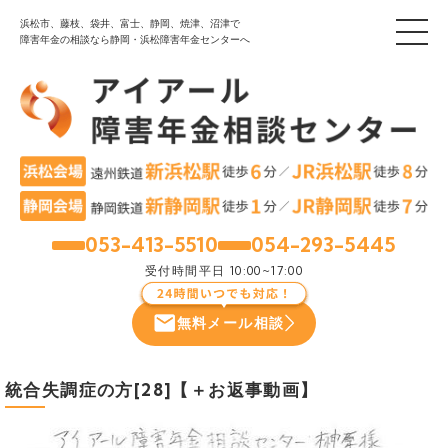
浜松市、藤枝、袋井、富士、静岡、焼津、沼津で
障害年金の相談なら静岡・浜松障害年金センターへ
053-413-5510
054-293-5445
浜松
静岡
受付時間
平日 10:00~17:00
無料メール相談
統合失調症の方[28]【＋お返事動画】