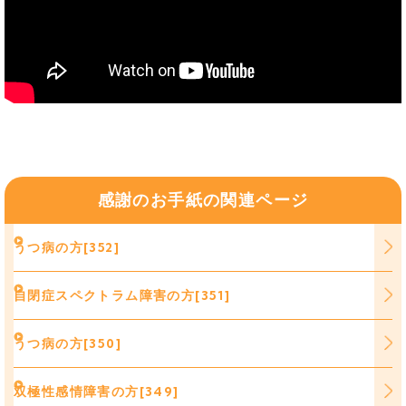
感謝のお手紙の関連ページ
うつ病の方[352]
自閉症スペクトラム障害の方[351]
うつ病の方[350]
双極性感情障害の方[349]