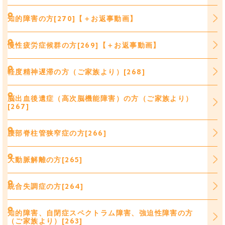
知的障害の方[270]【＋お返事動画】
慢性疲労症候群の方[269]【＋お返事動画】
軽度精神遅滞の方（ご家族より）[268]
脳出血後遺症（高次脳機能障害）の方（ご家族より）
[267]
腰部脊柱管狭窄症の方[266]
大動脈解離の方[265]
統合失調症の方[264]
知的障害、自閉症スペクトラム障害、強迫性障害の方
（ご家族より）[263]