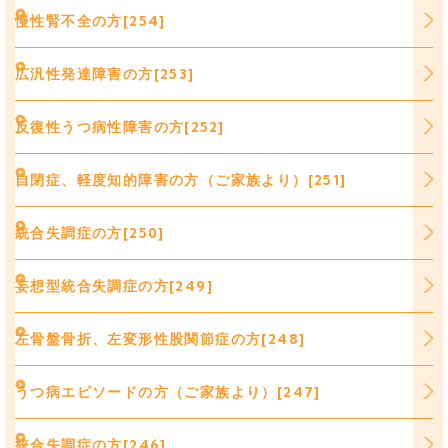
慢性腎不全の方[254]
広汎性発達障害の方[253]
反復性うつ病性障害の方[252]
自閉症、軽度知的障害の方（ご家族より）[251]
統合失調症の方[250]
妄想型統合失調症の方[249]
左骨盤骨折、左変形性股関節症の方[248]
うつ病エピソードの方（ご家族より）[247]
統合失調症の方[246]