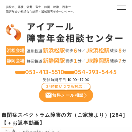
浜松市、藤枝、袋井、富士、静岡、焼津、沼津で
障害年金の相談なら静岡・浜松障害年金センターへ
053-413-5510
054-293-5445
浜松
静岡
受付時間
平日 10:00~17:00
無料メール相談
自閉症スペクトラム障害の方（ご家族より）[284]
【＋お返事動画】