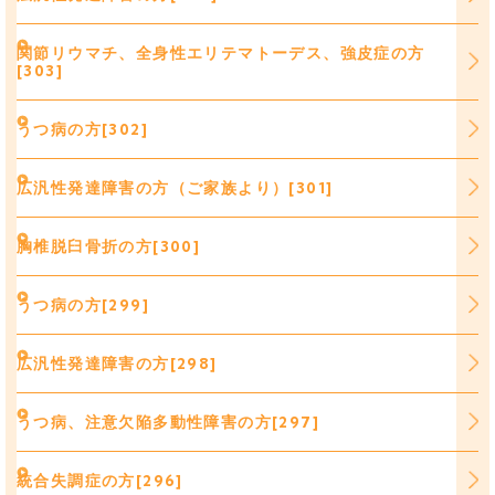
関節リウマチ、全身性エリテマトーデス、強皮症の方
[303]
うつ病の方[302]
広汎性発達障害の方（ご家族より）[301]
胸椎脱臼骨折の方[300]
うつ病の方[299]
広汎性発達障害の方[298]
うつ病、注意欠陥多動性障害の方[297]
統合失調症の方[296]