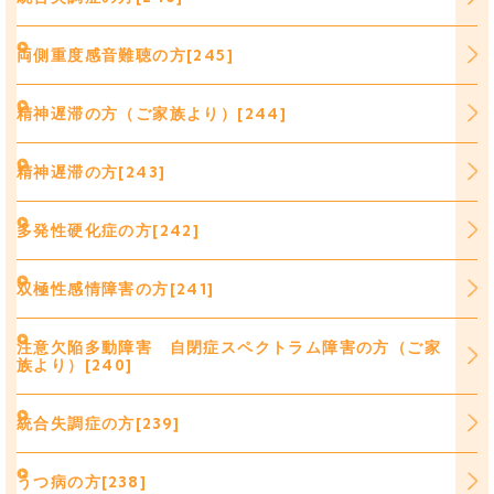
両側重度感音難聴の方[245]
精神遅滞の方（ご家族より）[244]
精神遅滞の方[243]
多発性硬化症の方[242]
双極性感情障害の方[241]
注意欠陥多動障害 自閉症スペクトラム障害の方（ご家
族より）[240]
統合失調症の方[239]
うつ病の方[238]