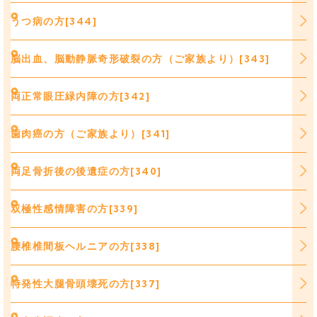
うつ病の方[344]
脳出血、脳動静脈奇形破裂の方（ご家族より）[343]
両正常眼圧緑内障の方[342]
歯肉癌の方（ご家族より）[341]
両足骨折後の後遺症の方[340]
双極性感情障害の方[339]
腰椎椎間板ヘルニアの方[338]
特発性大腿骨頭壊死の方[337]