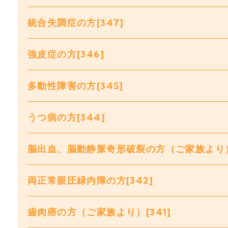
統合失調症の方[347]
強皮症の方[346]
多動性障害の方[345]
うつ病の方[344]
脳出血、脳動静脈奇形破裂の方（ご家族より）[
両正常眼圧緑内障の方[342]
歯肉癌の方（ご家族より）[341]