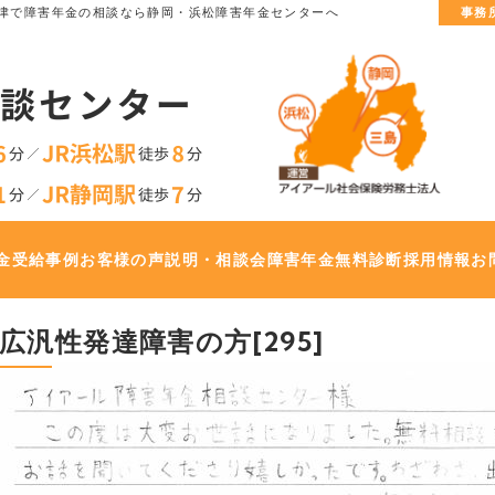
津で
障害年金の相談なら静岡・浜松障害年金センターへ
事務
金
受給事例
お客様の声
説明・相談会
障害年金無料診断
採用情報
お
広汎性発達障害の方[295]