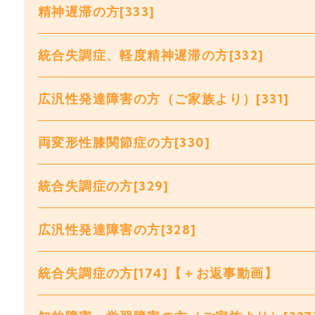
精神遅滞の方[333]
統合失調症、軽度精神遅滞の方[332]
広汎性発達障害の方（ご家族より）[331]
両変形性膝関節症の方[330]
統合失調症の方[329]
広汎性発達障害の方[328]
統合失調症の方[174]【＋お返事動画】