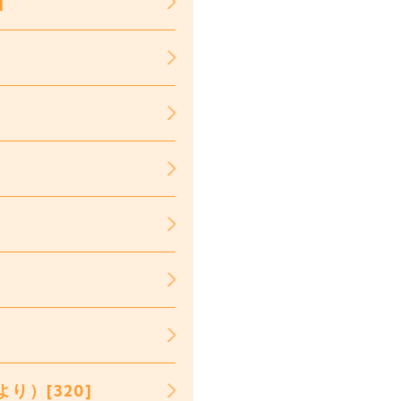
]
】
）[320]