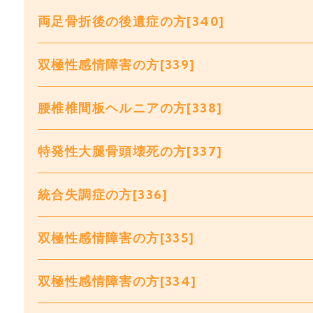
両足骨折後の後遺症の方[340]
双極性感情障害の方[339]
腰椎椎間板ヘルニアの方[338]
特発性大腿骨頭壊死の方[337]
統合失調症の方[336]
双極性感情障害の方[335]
双極性感情障害の方[334]