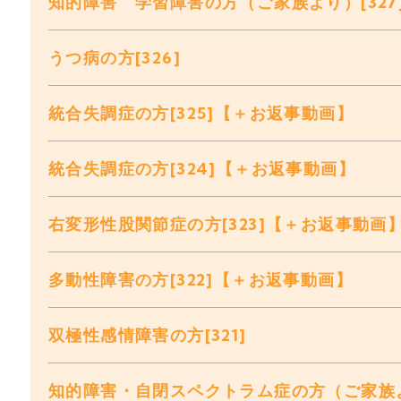
知的障害 学習障害の方（ご家族より）[327
うつ病の方[326]
統合失調症の方[325]【＋お返事動画】
統合失調症の方[324]【＋お返事動画】
右変形性股関節症の方[323]【＋お返事動画
多動性障害の方[322]【＋お返事動画】
双極性感情障害の方[321]
知的障害・自閉スペクトラム症の方（ご家族より