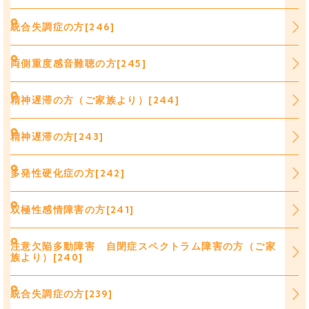
統合失調症の方[246]
両側重度感音難聴の方[245]
精神遅滞の方（ご家族より）[244]
精神遅滞の方[243]
多発性硬化症の方[242]
双極性感情障害の方[241]
注意欠陥多動障害 自閉症スペクトラム障害の方（ご家
族より）[240]
統合失調症の方[239]