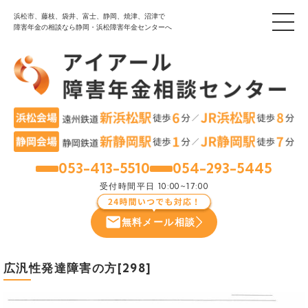
浜松市、藤枝、袋井、富士、静岡、焼津、沼津で
障害年金の相談なら静岡・浜松障害年金センターへ
053-413-5510
054-293-5445
浜松
静岡
受付時間
平日 10:00~17:00
無料メール相談
広汎性発達障害の方[298]