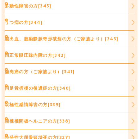
多動性障害の方[345]
うつ病の方[344]
脳出血、脳動静脈奇形破裂の方（ご家族より）[343]
両正常眼圧緑内障の方[342]
歯肉癌の方（ご家族より）[341]
両足骨折後の後遺症の方[340]
双極性感情障害の方[339]
腰椎椎間板ヘルニアの方[338]
特発性大腿骨頭壊死の方[337]