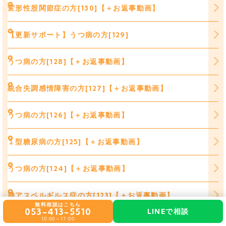
変形性股関節症の方[130]【＋お返事動画】
【更新サポート】うつ病の方[129]
うつ病の方[128]【＋お返事動画】
統合失調感情障害の方[127]【＋お返事動画】
うつ病の方[126]【＋お返事動画】
１型糖尿病の方[125]【＋お返事動画】
うつ病の方[124]【＋お返事動画】
肺アスペルギルス症の方[123]【＋お返事動画】
無料相談はこちら
053-413-5510
LINEで相談
10:00～17:00
うつ病の方[122]【＋お返事動画】