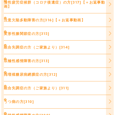
慢性疲労症候群（コロナ後遺症）の方[317]【＋お返事動
画】
注意欠陥多動障害の方[316]【＋お返事動画】
変形性膝関節症の方[315]
統合失調症の方（ご家族より）[314]
双極性感情障害の方[313]
両増殖糖尿病網膜症の方[312]
統合失調症の方（ご家族より）[311]
うつ病の方[310]