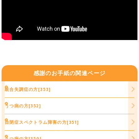
感謝のお手紙の関連ページ
統合失調症の方[353]
うつ病の方[352]
自閉症スペクトラム障害の方[351]
うつ病の方[350]