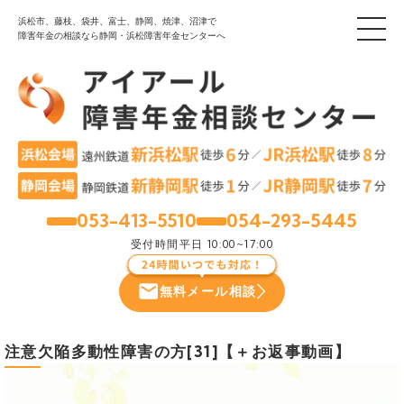
浜松市、藤枝、袋井、富士、静岡、焼津、沼津で
障害年金の相談なら静岡・浜松障害年金センターへ
053-413-5510
054-293-5445
浜松
静岡
受付時間
平日 10:00~17:00
無料メール相談
注意欠陥多動性障害の方[31]【＋お返事動画】