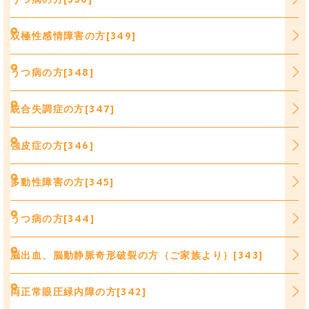
双極性感情障害の方[349]
うつ病の方[348]
統合失調症の方[347]
強皮症の方[346]
多動性障害の方[345]
うつ病の方[344]
脳出血、脳動静脈奇形破裂の方（ご家族より）[343]
両正常眼圧緑内障の方[342]