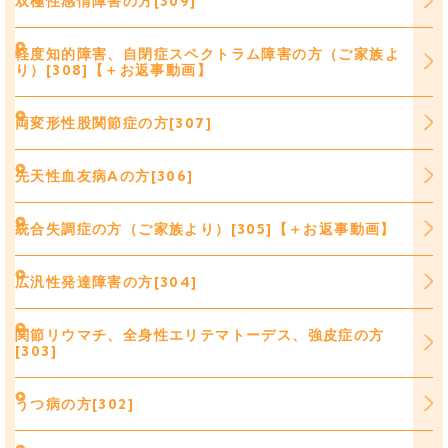
双極性感情障害の方[309]
軽度知的障害、自閉症スペクトラム障害の方（ご家族よ
り）[308]【＋お返事動画】
両変形性股関節症の方[307]
先天性血友病Aの方[306]
統合失調症の方（ご家族より）[305]【＋お返事動画】
広汎性発達障害の方[304]
関節リウマチ、全身性エリテマトーデス、強皮症の方
[303]
うつ病の方[302]