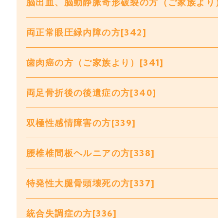
脳出血、脳動静脈奇形破裂の方（ご家族より）[
両正常眼圧緑内障の方[342]
歯肉癌の方（ご家族より）[341]
両足骨折後の後遺症の方[340]
双極性感情障害の方[339]
腰椎椎間板ヘルニアの方[338]
特発性大腿骨頭壊死の方[337]
統合失調症の方[336]