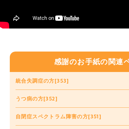
感謝のお手紙の関連
統合失調症の方[353]
うつ病の方[352]
自閉症スペクトラム障害の方[351]