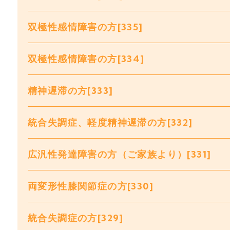
双極性感情障害の方[335]
双極性感情障害の方[334]
精神遅滞の方[333]
統合失調症、軽度精神遅滞の方[332]
広汎性発達障害の方（ご家族より）[331]
両変形性膝関節症の方[330]
統合失調症の方[329]