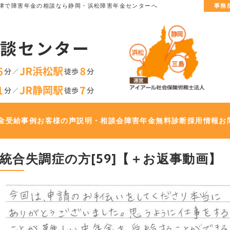
津で
障害年金の相談なら静岡・浜松障害年金センターへ
事務
金
受給事例
お客様の声
説明・相談会
障害年金無料診断
採用情報
お
統合失調症の方[59]【＋お返事動画】