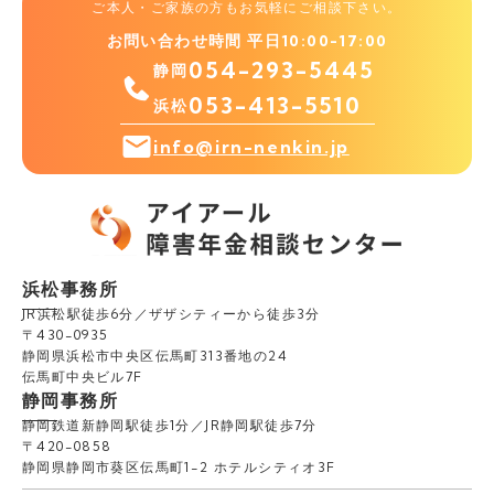
ご本人・ご家族の方もお気軽にご相談下さい。
お問い合わせ時間 平日10:00-17:00
054-293-5445
静岡
053-413-5510
浜松
info@irn-nenkin.jp
浜松事務所
JR浜松駅徒歩6分／ザザシティーから徒歩3分
〒430-0935
静岡県浜松市中央区伝馬町313番地の24
伝馬町中央ビル7F
静岡事務所
静岡鉄道新静岡駅徒歩1分／JR静岡駅徒歩7分
〒420-0858
静岡県静岡市葵区伝馬町1-2 ホテルシティオ3F