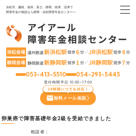
浜松市、藤枝、袋井、富士、静岡、焼津、沼津で
障害年金の相談なら静岡・浜松障害年金センターへ
053-413-5510
054-293-5445
浜松
静岡
受付時間
平日 10:00~17:00
無料メール相談
卵巣癌で障害基礎年金2級を受給できました
相談者：