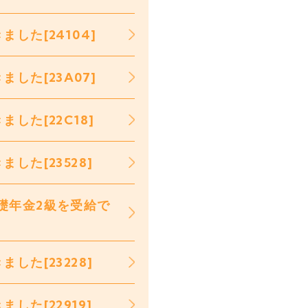
した[24104]
した[23A07]
した[22C18]
た[23528]
礎年金2級を受給で
た[23228]
た[22919]