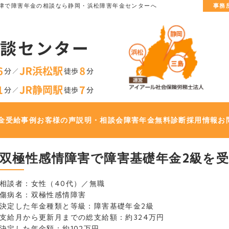
津で
障害年金の相談なら静岡・浜松障害年金センターへ
事務
金
受給事例
お客様の声
説明・相談会
障害年金無料診断
採用情報
お
双極性感情障害で障害基礎年金2級を受給
相談者：女性（40代）／無職
傷病名：双極性感情障害
決定した年金種類と等級：障害基礎年金2級
支給月から更新月までの総支給額：約324万円
決定した年金額：約102万円