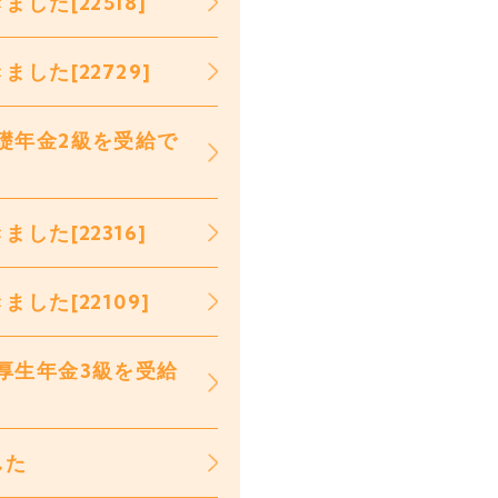
た[22518]
た[22729]
礎年金2級を受給で
た[22316]
た[22109]
厚生年金3級を受給
した