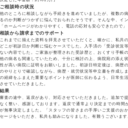
ご相談時の状況
他のところに相談しながら手続きを進めていましたが、複数の
るのか判断がつかずに悩んでおられたそうです。そんな中、イ
「ホームページがわかりやすく、電話の応対も安心できたので」
相談から請求までのサポート
これまでに揃えた資料を拝見させていただくと、確かに、私共
どこが初診日か判断に悩むケースでした。入手済の「受診状況
ない内容でした。ご家族が整理された受診歴と、おくすり手帳
他の病名も関連していたため、十分に検討の上、病院宛の添え
性が高い病院に証明をお願いしました。初診日特定後は、病歴
のやりとりで確認しながら、病歴・就労状況等申立書を作成し
の経緯をふまえた重要なポイントが医師に伝わるよう、日常生
させていただきました。
結果
審査の途中、返戻があり、対応させていただきました。追加で
なく整い、感謝しております。返戻で通常より決定までの時間
が無事決定しました。「スタッフの皆さまの手厚いご支援のお
セージをいただき、私共も励みになりました。有難うございます