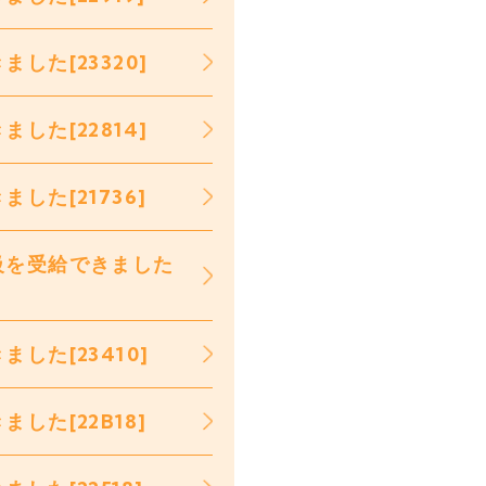
た[23320]
た[22814]
た[21736]
級を受給できました
した[23410]
た[22B18]