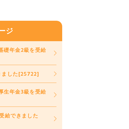
ージ
基礎年金2級を受給
た[25722]
厚生年金3級を受給
を受給できました