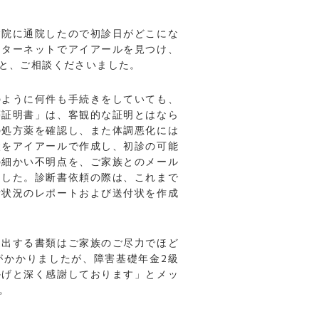
病院に通院したので初診日がどこにな
ンターネットでアイアールを見つけ、
と、ご相談くださいました。
のように何件も手続きをしていても、
等証明書」は、客観的な証明とはなら
の処方薬を確認し、また体調悪化には
状をアイアールで作成し、初診の可能
の細かい不明点を、ご家族とのメール
ました。診断書依頼の際は、これまで
活状況のレポートおよび送付状を作成
提出する書類はご家族のご尽力でほど
がかかりましたが、障害基礎年金2級
かげと深く感謝しております」とメッ
。