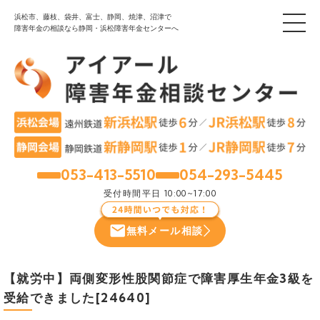
浜松市、藤枝、袋井、富士、静岡、焼津、沼津で
障害年金の相談なら静岡・浜松障害年金センターへ
053-413-5510
054-293-5445
浜松
静岡
受付時間
平日 10:00~17:00
無料メール相談
【就労中】両側変形性股関節症で障害厚生年金3級を
受給できました[24640]