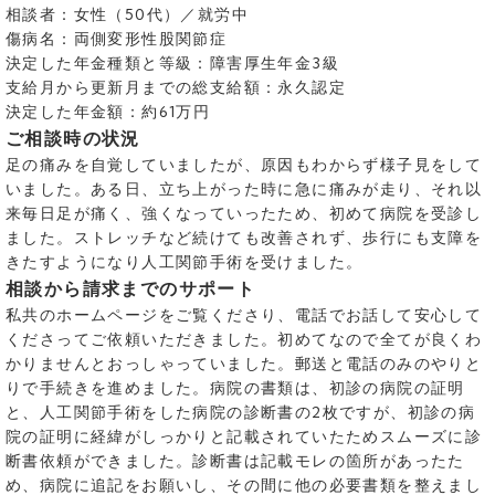
相談者：女性（50代）／就労中
傷病名：両側変形性股関節症
決定した年金種類と等級：障害厚生年金3級
支給月から更新月までの総支給額：永久認定
決定した年金額：約61万円
ご相談時の状況
足の痛みを自覚していましたが、原因もわからず様子見をして
いました。ある日、立ち上がった時に急に痛みが走り、それ以
来毎日足が痛く、強くなっていったため、初めて病院を受診し
ました。ストレッチなど続けても改善されず、歩行にも支障を
きたすようになり人工関節手術を受けました。
相談から請求までのサポート
私共のホームページをご覧くださり、電話でお話して安心して
くださってご依頼いただきました。初めてなので全てが良くわ
かりませんとおっしゃっていました。郵送と電話のみのやりと
りで手続きを進めました。病院の書類は、初診の病院の証明
と、人工関節手術をした病院の診断書の2枚ですが、初診の病
院の証明に経緯がしっかりと記載されていたためスムーズに診
断書依頼ができました。診断書は記載モレの箇所があったた
め、病院に追記をお願いし、その間に他の必要書類を整えまし