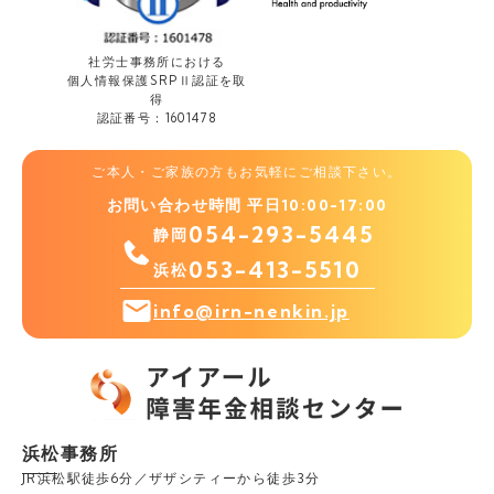
社労士事務所における
個人情報保護
SRPⅡ認証を取
得
認証番号：1601478
ご本人・ご家族の方もお気軽にご相談下さい。
お問い合わせ時間 平日10:00-17:00
054-293-5445
静岡
053-413-5510
浜松
info@irn-nenkin.jp
浜松事務所
JR浜松駅徒歩6分／ザザシティーから徒歩3分