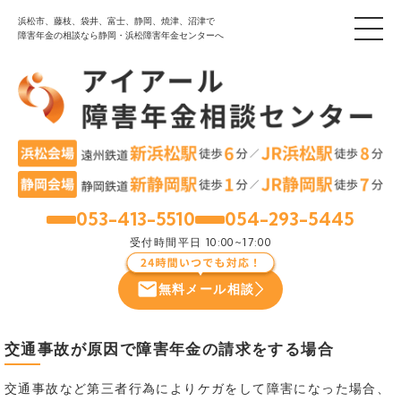
浜松市、藤枝、袋井、富士、静岡、焼津、沼津で
障害年金の相談なら静岡・浜松障害年金センターへ
053-413-5510
054-293-5445
浜松
静岡
受付時間
平日 10:00~17:00
無料メール相談
交通事故が原因で障害年金の請求をする場合
交通事故など第三者行為によりケガをして障害になった場合、