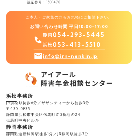
認証番号：1601478
ご本人・ご家族の方もお気軽にご相談下さい。
お問い合わせ時間 平日10:00-17:00
054-293-5445
静岡
053-413-5510
浜松
info@irn-nenkin.jp
浜松事務所
JR浜松駅徒歩6分／ザザシティーから徒歩3分
〒430-0935
静岡県浜松市中央区伝馬町313番地の24
伝馬町中央ビル7F
静岡事務所
静岡鉄道新静岡駅徒歩1分／JR静岡駅徒歩7分