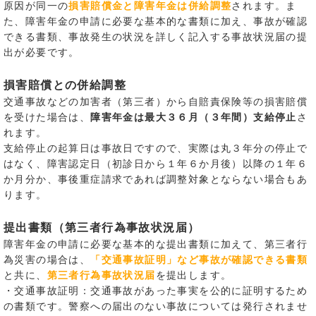
原因が同一の
損害賠償金と障害年金は併給調整
されます。ま
た、障害年金の申請に必要な基本的な書類に加え、事故が確認
できる書類、事故発生の状況を詳しく記入する事故状況届の提
出が必要です。
損害賠償との併給調整
交通事故などの加害者（第三者）から自賠責保険等の損害賠償
を受けた場合は、
障害年金は最大３６月（３年間）支給停止
さ
れます。
支給停止の起算日は事故日ですので、実際は丸３年分の停止で
はなく、障害認定日（初診日から１年６か月後）以降の１年６
か月分か、事後重症請求であれば調整対象とならない場合もあ
ります。
提出書類（第三者行為事故状況届）
障害年金の申請に必要な基本的な提出書類に加えて、第三者行
為災害の場合は、
「交通事故証明」など事故が確認できる書類
と共に、
第三者行為事故状況届
を提出します。
・交通事故証明：交通事故があった事実を公的に証明するため
の書類です。警察への届出のない事故については発行されませ