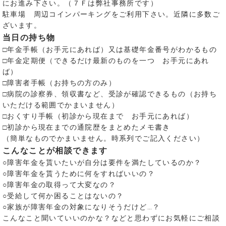
にお進み下さい。（７Ｆは弊社事務所です）
駐車場 周辺コインパーキングをご利用下さい。近隣に多数ご
ざいます。
当日の持ち物
□年金手帳（お手元にあれば）又は基礎年金番号がわかるもの
□年金定期便（できるだけ最新のものを一つ お手元にあれ
ば）
□障害者手帳（お持ちの方のみ）
□病院の診察券、領収書など、受診が確認できるもの（お持ち
いただける範囲でかまいません）
□おくすり手帳（初診から現在まで お手元にあれば）
□初診から現在までの通院歴をまとめたメモ書き
（簡単なものでかまいません。時系列でご記入ください）
こんなことが相談できます
○障害年金を貰いたいが自分は要件を満たしているのか？
○障害年金を貰うために何をすればいいの？
○障害年金の取得って大変なの？
○受給して何か困ることはないの？
○家族が障害年金の対象になりそうだけど…？
こんなこと聞いていいのかな？などと思わずにお気軽にご相談