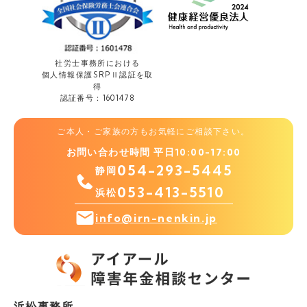
社労士事務所における
個人情報保護
SRPⅡ認証を取
得
認証番号：1601478
ご本人・ご家族の方もお気軽にご相談下さい。
お問い合わせ時間 平日10:00-17:00
054-293-5445
静岡
053-413-5510
浜松
info@irn-nenkin.jp
浜松事務所