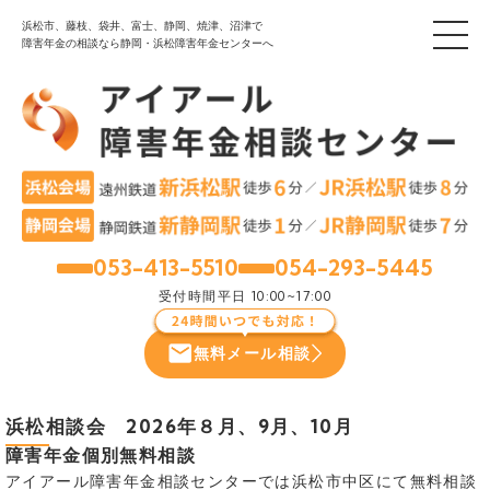
浜松市、藤枝、袋井、富士、静岡、焼津、沼津で
障害年金の相談なら静岡・浜松障害年金センターへ
053-413-5510
054-293-5445
浜松
静岡
受付時間
平日 10:00~17:00
無料メール相談
浜松相談会 2026年８月、9月、10月
障害年金個別無料相談
アイアール障害年金相談センターでは浜松市中区にて無料相談