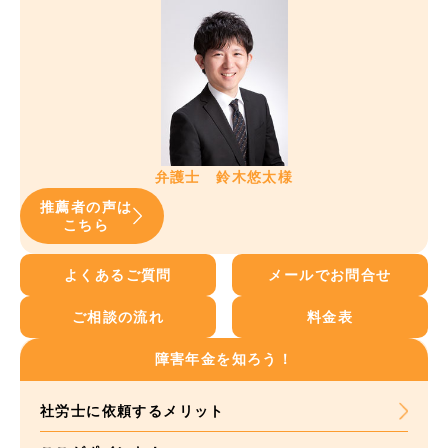
弁護士 鈴木悠太様
推薦者の声は
こちら
よくあるご質問
メールでお問合せ
ご相談の流れ
料金表
障害年金を知ろう！
社労士に依頼する
メリット