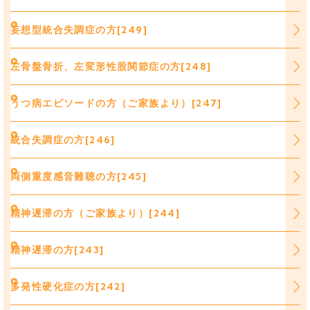
妄想型統合失調症の方[249]
左骨盤骨折、左変形性股関節症の方[248]
うつ病エピソードの方（ご家族より）[247]
統合失調症の方[246]
両側重度感音難聴の方[245]
精神遅滞の方（ご家族より）[244]
精神遅滞の方[243]
多発性硬化症の方[242]