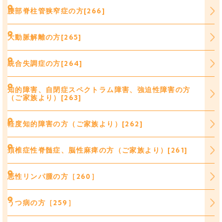
腰部脊柱管狭窄症の方[266]
大動脈解離の方[265]
統合失調症の方[264]
知的障害、自閉症スペクトラム障害、強迫性障害の方
（ご家族より）[263]
軽度知的障害の方（ご家族より）[262]
頚椎症性脊髄症、脳性麻痺の方（ご家族より）[261]
悪性リンパ腫の方［260］
うつ病の方［259］