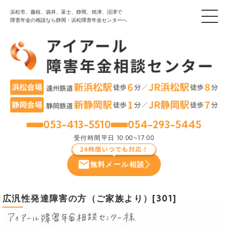
浜松市、藤枝、袋井、富士、静岡、焼津、沼津で
障害年金の相談なら静岡・浜松障害年金センターへ
053-413-5510
054-293-5445
浜松
静岡
受付時間
平日 10:00~17:00
無料メール相談
広汎性発達障害の方（ご家族より）[301]