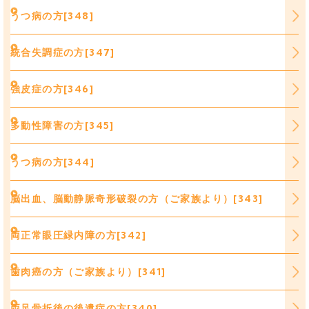
うつ病の方[348]
統合失調症の方[347]
強皮症の方[346]
多動性障害の方[345]
うつ病の方[344]
脳出血、脳動静脈奇形破裂の方（ご家族より）[343]
両正常眼圧緑内障の方[342]
歯肉癌の方（ご家族より）[341]
両足骨折後の後遺症の方[340]