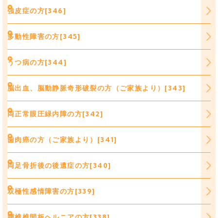
強皮症の方[346]
多動性障害の方[345]
うつ病の方[344]
脳出血、脳動静脈奇形破裂の方（ご家族より）[343]
両正常眼圧緑内障の方[342]
歯肉癌の方（ご家族より）[341]
両足骨折後の後遺症の方[340]
双極性感情障害の方[339]
腰椎椎間板ヘルニアの方[338]