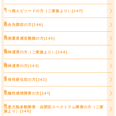
うつ病エピソードの方（ご家族より）[247]
統合失調症の方[246]
両側重度感音難聴の方[245]
精神遅滞の方（ご家族より）[244]
精神遅滞の方[243]
多発性硬化症の方[242]
双極性感情障害の方[241]
注意欠陥多動障害 自閉症スペクトラム障害の方（ご家
族より）[240]