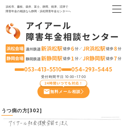
浜松市、藤枝、袋井、富士、静岡、焼津、沼津で
障害年金の相談なら静岡・浜松障害年金センターへ
053-413-5510
054-293-5445
浜松
静岡
受付時間
平日 10:00~17:00
無料メール相談
うつ病の方[302]