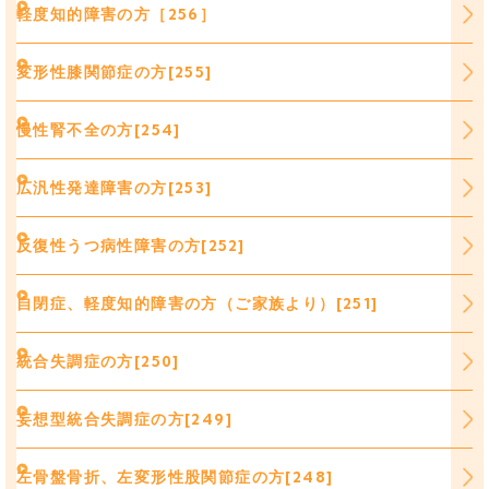
軽度知的障害の方［256］
変形性膝関節症の方[255]
慢性腎不全の方[254]
広汎性発達障害の方[253]
反復性うつ病性障害の方[252]
自閉症、軽度知的障害の方（ご家族より）[251]
統合失調症の方[250]
妄想型統合失調症の方[249]
左骨盤骨折、左変形性股関節症の方[248]