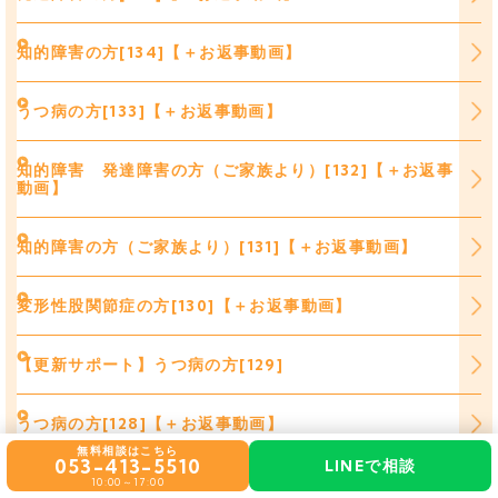
知的障害の方[134]【＋お返事動画】
うつ病の方[133]【＋お返事動画】
知的障害 発達障害の方（ご家族より）[132]【＋お返事
動画】
知的障害の方（ご家族より）[131]【＋お返事動画】
変形性股関節症の方[130]【＋お返事動画】
【更新サポート】うつ病の方[129]
うつ病の方[128]【＋お返事動画】
無料相談はこちら
053-413-5510
LINEで相談
統合失調感情障害の方[127]【＋お返事動画】
10:00～17:00