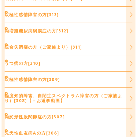
双極性感情障害の方[313]
両増殖糖尿病網膜症の方[312]
統合失調症の方（ご家族より）[311]
うつ病の方[310]
双極性感情障害の方[309]
軽度知的障害、自閉症スペクトラム障害の方（ご家族よ
り）[308]【＋お返事動画】
両変形性股関節症の方[307]
先天性血友病Aの方[306]