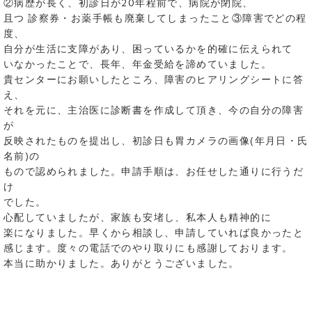
②病歴が長く、初診日が20年程前で、病院が閉院、
且つ 診察券・お薬手帳も廃棄してしまったこと
③障害でどの程
度、
自分が生活に支障があり、困っているかを的確に伝えられて
いなかったことで、長年、年金受給を諦めていました。
貴センターにお願いしたところ、障害のヒアリングシートに答
え、
それを元に、主治医に診断書を作成して頂き、今の自分の障害
が
反映されたものを提出し、初診日も胃カメラの画像(年月日・氏
名前)の
もので認められました。申請手順は、お任せした通りに行うだ
け
でした。
心配していましたが、家族も安堵し、私本人も精神的に
楽になりました。早くから相談し、申請していれば良かったと
感じます。度々の電話でのやり取りにも感謝しております。
本当に助かりました。ありがとうございました。