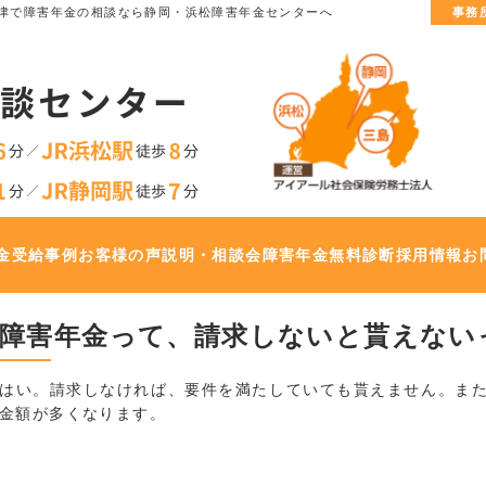
津で
障害年金の相談なら静岡・浜松障害年金センターへ
事務
金
受給事例
お客様の声
説明・相談会
障害年金無料診断
採用情報
お
障害年金って、請求しないと貰えない
はい。請求しなければ、要件を満たしていても貰えません。ま
金額が多くなります。