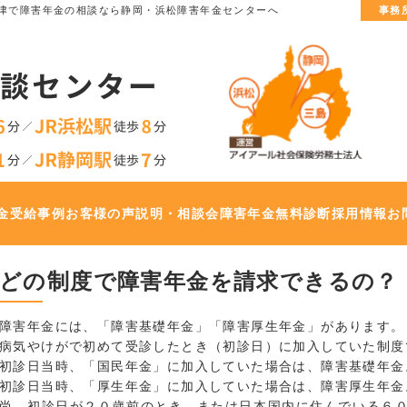
津で
障害年金の相談なら静岡・浜松障害年金センターへ
事務
金
受給事例
お客様の声
説明・相談会
障害年金無料診断
採用情報
お
どの制度で障害年金を請求できるの？
障害年金には、「障害基礎年金」「障害厚生年金」があります。
病気やけがで初めて受診したとき（初診日）に加入していた制度
初診日当時、「国民年金」に加入していた場合は、障害基礎年金
初診日当時、「厚生年金」に加入していた場合は、障害厚生年金
尚、初診日が２０歳前のとき、または日本国内に住んでいる６