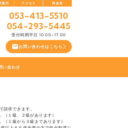
所案内
アクセス
料金表
053-413-5510
054-293-5445
受付時間
平日 10:00~17:00
お問い合わせはこちら
問い合わせ
で請求できます。
。（１級、２級があります）
。（１級から３級まであります）
０歳以上６５歳未満の方で年金制度に