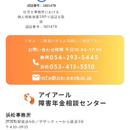
社労士事務所における
個人情報保護
SRPⅡ認証を取
得
認証番号：1601478
ご本人・ご家族の方もお気軽にご相談下さい。
お問い合わせ時間 平日10:00-17:00
054-293-5445
静岡
053-413-5510
浜松
info@irn-nenkin.jp
浜松事務所
JR浜松駅徒歩6分／ザザシティーから徒歩3分
〒430-0935