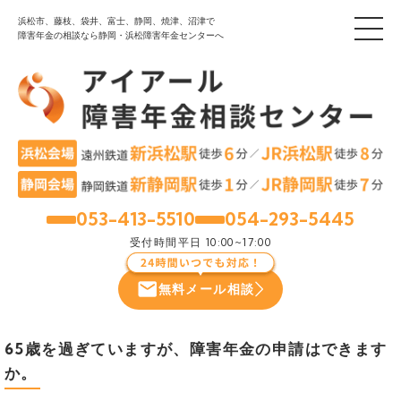
浜松市、藤枝、袋井、富士、静岡、焼津、沼津で
障害年金の相談なら静岡・浜松障害年金センターへ
053-413-5510
054-293-5445
浜松
静岡
受付時間
平日 10:00~17:00
無料メール相談
65歳を過ぎていますが、障害年金の申請はできます
か。