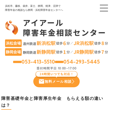
浜松市、藤枝、袋井、富士、静岡、焼津、沼津で
障害年金の相談なら静岡・浜松障害年金センターへ
053-413-5510
054-293-5445
浜松
静岡
受付時間
平日 10:00~17:00
無料メール相談
障害基礎年金と障害厚生年金 もらえる額の違い
は？