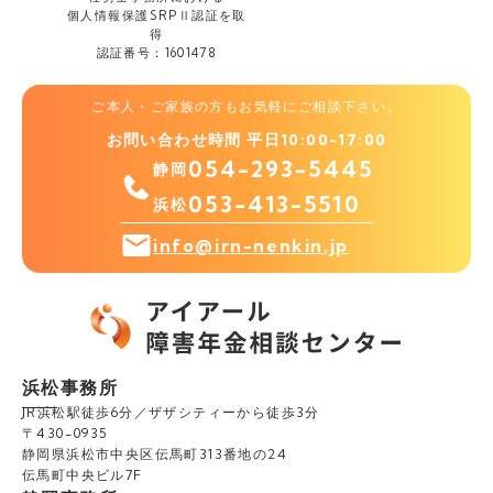
個人情報保護
SRPⅡ認証を取
得
認証番号：1601478
ご本人・ご家族の方もお気軽にご相談下さい。
お問い合わせ時間 平日10:00-17:00
054-293-5445
静岡
053-413-5510
浜松
info@irn-nenkin.jp
浜松事務所
JR浜松駅徒歩6分／ザザシティーから徒歩3分
〒430-0935
静岡県浜松市中央区伝馬町313番地の24
伝馬町中央ビル7F